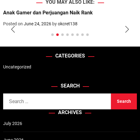
YOU MAY ALSO LIKE:
Anak Gamer dan Perjuangan Naik Rank
Posted on
June 24, 2026
by
okcret138
CATEGORIES
Uncategorized
SEARCH
S
e
ARCHIVES
a
r
July 2026
c
h