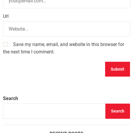
Url
Save my name, email, and website in this browser for
the next time I comment.
Search
Search