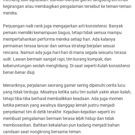
kegirangan atau membagikan pengalaman tersebut ke teman-teman
mereka.
Perjuangan naik rank juga mengajarkan arti konsistensi. Banyak
pemain memiliki kemampuan bagus, tetapi tidak semua mampu
mempertahankan performa mereka setiap hari. Ada kalanya
permainan terasa lancar dan semua strategi berjalan sesuai
rencana. Namun ada juga hari-hari di mana segala sesuatu terasa
sulit. Lawan bermain sangat rapi, tim kurang kompak, dan
keberuntungan seolah menghilang. Di saat seperti itulah konsistensi
benar-benar diuji.
Menariknya, perjalanan seorang gamer sering dipenuhi cerita lucu
yang tidak terduga. Misalnya ketika satu tim sudah yakin akan kalah,
tetapi tiba-tiba berhasil membalikkan keadaan. Ada juga momen
ketika pemain yang awalnya dianggap lemah justru menjadi
penyelamat tim di detik terakhir. Kejadian-kejadian seperti ini
membuat pengalaman bermain terasa lebih hidup dan tidak
membosankan. Bahkan kekalahan pun kadang menjadi bahan
candaan saat nongkrong bersama teman.