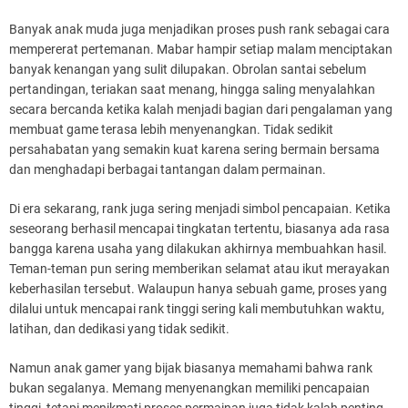
Banyak anak muda juga menjadikan proses push rank sebagai cara
mempererat pertemanan. Mabar hampir setiap malam menciptakan
banyak kenangan yang sulit dilupakan. Obrolan santai sebelum
pertandingan, teriakan saat menang, hingga saling menyalahkan
secara bercanda ketika kalah menjadi bagian dari pengalaman yang
membuat game terasa lebih menyenangkan. Tidak sedikit
persahabatan yang semakin kuat karena sering bermain bersama
dan menghadapi berbagai tantangan dalam permainan.
Di era sekarang, rank juga sering menjadi simbol pencapaian. Ketika
seseorang berhasil mencapai tingkatan tertentu, biasanya ada rasa
bangga karena usaha yang dilakukan akhirnya membuahkan hasil.
Teman-teman pun sering memberikan selamat atau ikut merayakan
keberhasilan tersebut. Walaupun hanya sebuah game, proses yang
dilalui untuk mencapai rank tinggi sering kali membutuhkan waktu,
latihan, dan dedikasi yang tidak sedikit.
Namun anak gamer yang bijak biasanya memahami bahwa rank
bukan segalanya. Memang menyenangkan memiliki pencapaian