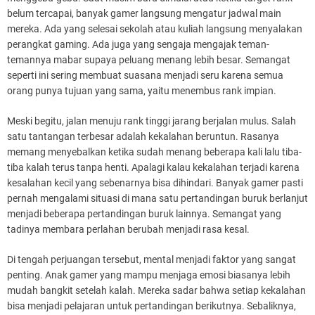
belum tercapai, banyak gamer langsung mengatur jadwal main
mereka. Ada yang selesai sekolah atau kuliah langsung menyalakan
perangkat gaming. Ada juga yang sengaja mengajak teman-
temannya mabar supaya peluang menang lebih besar. Semangat
seperti ini sering membuat suasana menjadi seru karena semua
orang punya tujuan yang sama, yaitu menembus rank impian.
Meski begitu, jalan menuju rank tinggi jarang berjalan mulus. Salah
satu tantangan terbesar adalah kekalahan beruntun. Rasanya
memang menyebalkan ketika sudah menang beberapa kali lalu tiba-
tiba kalah terus tanpa henti. Apalagi kalau kekalahan terjadi karena
kesalahan kecil yang sebenarnya bisa dihindari. Banyak gamer pasti
pernah mengalami situasi di mana satu pertandingan buruk berlanjut
menjadi beberapa pertandingan buruk lainnya. Semangat yang
tadinya membara perlahan berubah menjadi rasa kesal.
Di tengah perjuangan tersebut, mental menjadi faktor yang sangat
penting. Anak gamer yang mampu menjaga emosi biasanya lebih
mudah bangkit setelah kalah. Mereka sadar bahwa setiap kekalahan
bisa menjadi pelajaran untuk pertandingan berikutnya. Sebaliknya,