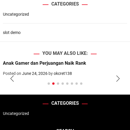
CATEGORIES
Uncategorized
slot demo
YOU MAY ALSO LIKE:
Anak Gamer dan Perjuangan Naik Rank
Posted on
June 24, 2026
by
okcret138
CATEGORIES
Uncategorized