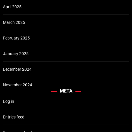
April 2025
March 2025
February 2025
January 2025
December 2024
November 2024
META
Log in
Entries feed