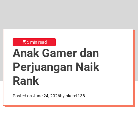
d
e
5 min read
Anak Gamer dan
Perjuangan Naik
Rank
Posted on
June 24, 2026
by
okcret138