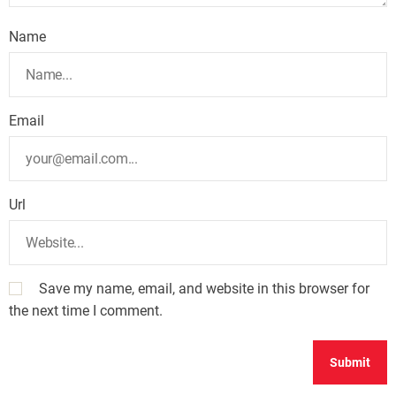
Name
Email
Url
Save my name, email, and website in this browser for
the next time I comment.