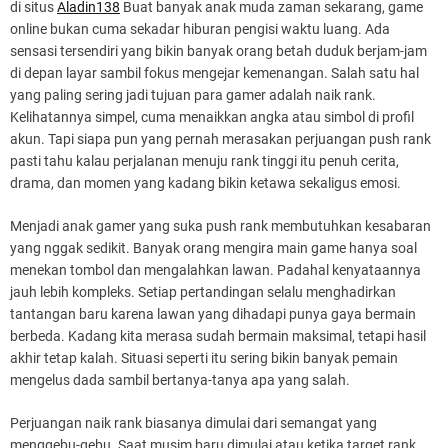
di situs
Aladin138
Buat banyak anak muda zaman sekarang, game
online bukan cuma sekadar hiburan pengisi waktu luang. Ada
sensasi tersendiri yang bikin banyak orang betah duduk berjam-jam
di depan layar sambil fokus mengejar kemenangan. Salah satu hal
yang paling sering jadi tujuan para gamer adalah naik rank.
Kelihatannya simpel, cuma menaikkan angka atau simbol di profil
akun. Tapi siapa pun yang pernah merasakan perjuangan push rank
pasti tahu kalau perjalanan menuju rank tinggi itu penuh cerita,
drama, dan momen yang kadang bikin ketawa sekaligus emosi.
Menjadi anak gamer yang suka push rank membutuhkan kesabaran
yang nggak sedikit. Banyak orang mengira main game hanya soal
menekan tombol dan mengalahkan lawan. Padahal kenyataannya
jauh lebih kompleks. Setiap pertandingan selalu menghadirkan
tantangan baru karena lawan yang dihadapi punya gaya bermain
berbeda. Kadang kita merasa sudah bermain maksimal, tetapi hasil
akhir tetap kalah. Situasi seperti itu sering bikin banyak pemain
mengelus dada sambil bertanya-tanya apa yang salah.
Perjuangan naik rank biasanya dimulai dari semangat yang
menggebu-gebu. Saat musim baru dimulai atau ketika target rank