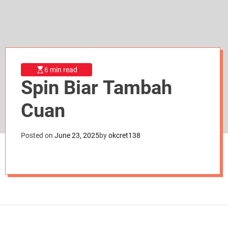
d
e
6 min read
Spin Biar Tambah
Cuan
Posted on
June 23, 2025
by
okcret138