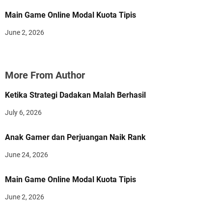
Main Game Online Modal Kuota Tipis
June 2, 2026
More From Author
Ketika Strategi Dadakan Malah Berhasil
July 6, 2026
Anak Gamer dan Perjuangan Naik Rank
June 24, 2026
Main Game Online Modal Kuota Tipis
June 2, 2026