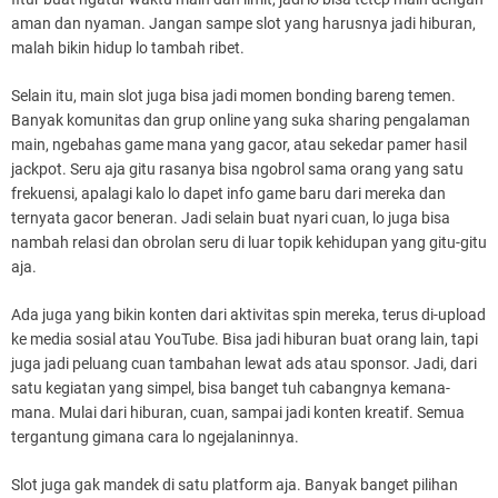
aman dan nyaman. Jangan sampe slot yang harusnya jadi hiburan,
malah bikin hidup lo tambah ribet.
Selain itu, main slot juga bisa jadi momen bonding bareng temen.
Banyak komunitas dan grup online yang suka sharing pengalaman
main, ngebahas game mana yang gacor, atau sekedar pamer hasil
jackpot. Seru aja gitu rasanya bisa ngobrol sama orang yang satu
frekuensi, apalagi kalo lo dapet info game baru dari mereka dan
ternyata gacor beneran. Jadi selain buat nyari cuan, lo juga bisa
nambah relasi dan obrolan seru di luar topik kehidupan yang gitu-gitu
aja.
Ada juga yang bikin konten dari aktivitas spin mereka, terus di-upload
ke media sosial atau YouTube. Bisa jadi hiburan buat orang lain, tapi
juga jadi peluang cuan tambahan lewat ads atau sponsor. Jadi, dari
satu kegiatan yang simpel, bisa banget tuh cabangnya kemana-
mana. Mulai dari hiburan, cuan, sampai jadi konten kreatif. Semua
tergantung gimana cara lo ngejalaninnya.
Slot juga gak mandek di satu platform aja. Banyak banget pilihan