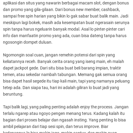
aplikasi dan situs yang nawarin berbagai macam slot, dengan bonus
dan promo yang gila-gilaan. Dari bonus new member, cashback,
sampai free spin harian yang bikin lo gak sabar buat balik main. Jadi
meskipun lagi bokek, masih ada kesempatan buat ngerasain serunya
spin tanpa harus ngeluarin banyak modal. Asal lo pinter-pinter cari
info dan manfaatin promo yang ada, cuan bisa dateng tanpa harus
ngosongin dompet duluan.
Ngomongin soal cuan, jangan remehin potensi dari spin yang
keliatannya receh. Banyak cerita orang yang iseng main, eh malah
dapet jackpot gede. Dari situ bisa buat beli barang impian, traktir
temen, atau sekedar nambah tabungan. Memang gak semua orang
bisa dapet hasil segede itu tiap kali main, tapi yang namanya peluang
tetep ada. Dan siapa tau, hari ini adalah giliran lo buat jadi yang
beruntung.
Tapi balik lagi, yang paling penting adalah enjoy the process. Jangan
terlalu ngarep atau ngoyo pengen menang terus. Kadang kalah itu
bagian dari proses belajar dan ngasah insting. Yang penting lo bisa
ambil pelajaran dari tiap sesi spin, dan terus improve. Biar