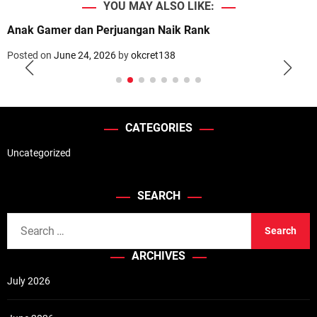
YOU MAY ALSO LIKE:
Anak Gamer dan Perjuangan Naik Rank
Posted on
June 24, 2026
by
okcret138
CATEGORIES
Uncategorized
SEARCH
S
e
ARCHIVES
a
r
July 2026
c
h