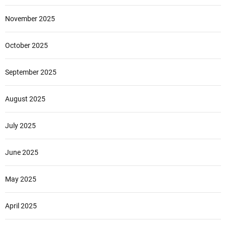
November 2025
October 2025
September 2025
August 2025
July 2025
June 2025
May 2025
April 2025