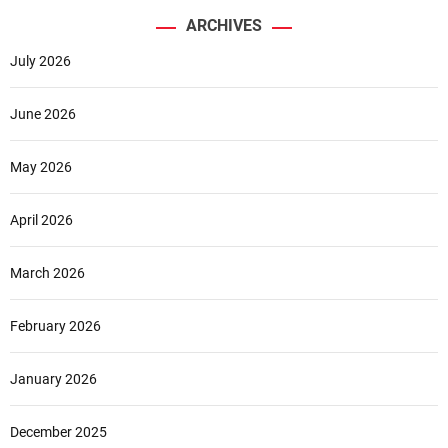
ARCHIVES
July 2026
June 2026
May 2026
April 2026
March 2026
February 2026
January 2026
December 2025