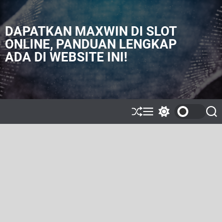
S
k
i
DAPATKAN MAXWIN DI SLOT
p
ONLINE, PANDUAN LENGKAP
t
ADA DI WEBSITE INI!
o
c
o
n
t
e
S
M
S
S
h
e
w
e
n
u
n
i
a
t
ff
u
t
r
l
c
c
e
h
h
c
o
l
o
r
m
o