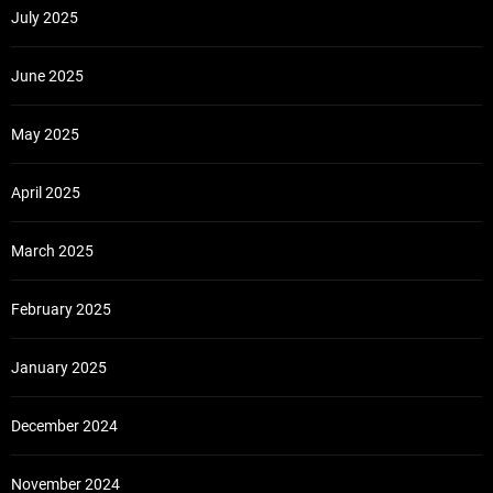
July 2025
June 2025
May 2025
April 2025
March 2025
February 2025
January 2025
December 2024
November 2024