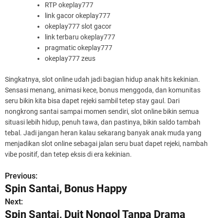
RTP okeplay777
link gacor okeplay777
okeplay777 slot gacor
link terbaru okeplay777
pragmatic okeplay777
okeplay777 zeus
Singkatnya, slot online udah jadi bagian hidup anak hits kekinian.
Sensasi menang, animasi kece, bonus menggoda, dan komunitas
seru bikin kita bisa dapet rejeki sambil tetep stay gaul. Dari
nongkrong santai sampai momen sendiri, slot online bikin semua
situasi lebih hidup, penuh tawa, dan pastinya, bikin saldo tambah
tebal. Jadi jangan heran kalau sekarang banyak anak muda yang
menjadikan slot online sebagai jalan seru buat dapet rejeki, nambah
vibe positif, dan tetep eksis di era kekinian.
Previous:
P
Spin Santai, Bonus Happy
o
Next:
Spin Santai, Duit Nongol Tanpa Drama
s