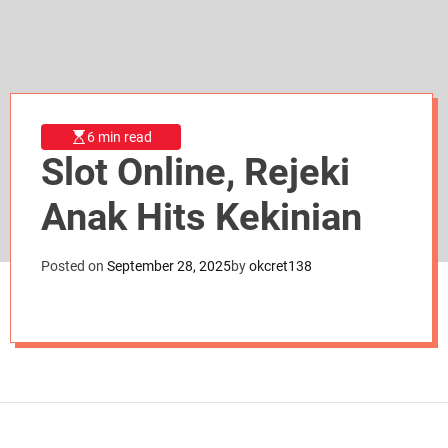
d
e
6 min read
Slot Online, Rejeki
Anak Hits Kekinian
Posted on
September 28, 2025
by
okcret138