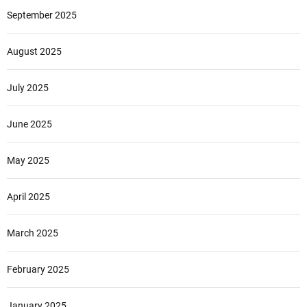
September 2025
August 2025
July 2025
June 2025
May 2025
April 2025
March 2025
February 2025
January 2025