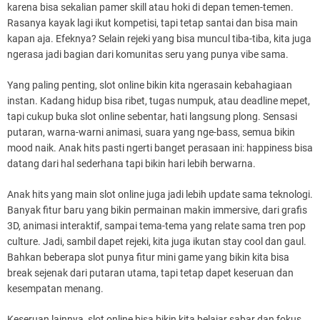
karena bisa sekalian pamer skill atau hoki di depan temen-temen.
Rasanya kayak lagi ikut kompetisi, tapi tetap santai dan bisa main
kapan aja. Efeknya? Selain rejeki yang bisa muncul tiba-tiba, kita juga
ngerasa jadi bagian dari komunitas seru yang punya vibe sama.
Yang paling penting, slot online bikin kita ngerasain kebahagiaan
instan. Kadang hidup bisa ribet, tugas numpuk, atau deadline mepet,
tapi cukup buka slot online sebentar, hati langsung plong. Sensasi
putaran, warna-warni animasi, suara yang nge-bass, semua bikin
mood naik. Anak hits pasti ngerti banget perasaan ini: happiness bisa
datang dari hal sederhana tapi bikin hari lebih berwarna.
Anak hits yang main slot online juga jadi lebih update sama teknologi.
Banyak fitur baru yang bikin permainan makin immersive, dari grafis
3D, animasi interaktif, sampai tema-tema yang relate sama tren pop
culture. Jadi, sambil dapet rejeki, kita juga ikutan stay cool dan gaul.
Bahkan beberapa slot punya fitur mini game yang bikin kita bisa
break sejenak dari putaran utama, tapi tetap dapet keseruan dan
kesempatan menang.
Keseruan lainnya, slot online bisa bikin kita belajar sabar dan fokus.