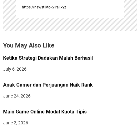
https://newstiktokviral.xyz
You May Also Like
Ketika Strategi Dadakan Malah Berhasil
July 6, 2026
Anak Gamer dan Perjuangan Naik Rank
June 24, 2026
Main Game Online Modal Kuota Tipis
June 2, 2026