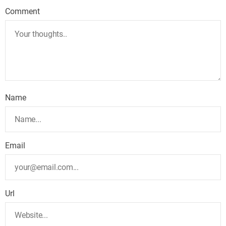
Comment
Name
Email
Url