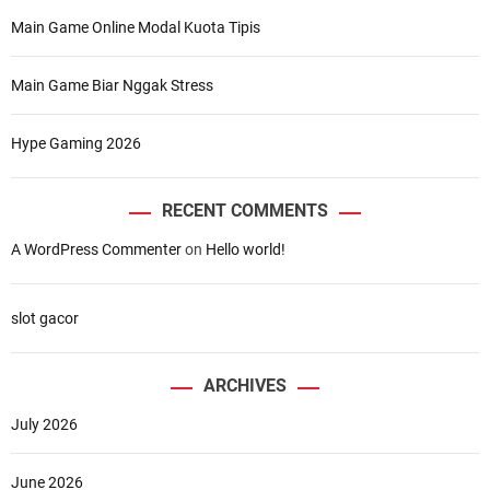
Main Game Online Modal Kuota Tipis
Main Game Biar Nggak Stress
Hype Gaming 2026
RECENT COMMENTS
A WordPress Commenter
on
Hello world!
slot gacor
ARCHIVES
July 2026
June 2026