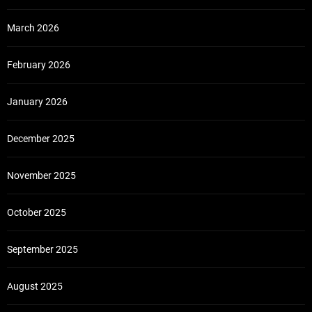
March 2026
February 2026
January 2026
December 2025
November 2025
October 2025
September 2025
August 2025