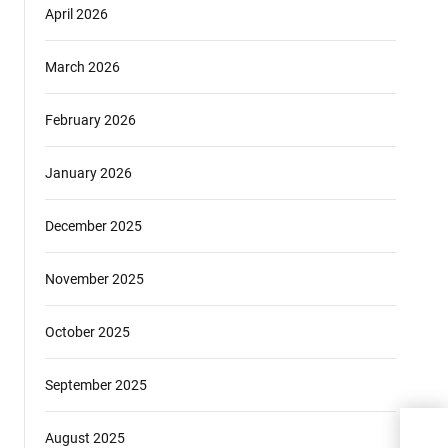
April 2026
March 2026
February 2026
January 2026
December 2025
November 2025
October 2025
September 2025
Peng
August 2025