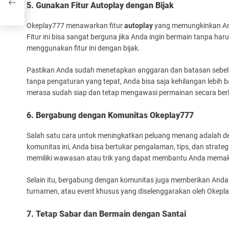
5. Gunakan Fitur Autoplay dengan Bijak
Okeplay777 menawarkan fitur
autoplay
yang memungkinkan And
Fitur ini bisa sangat berguna jika Anda ingin bermain tanpa ha
menggunakan fitur ini dengan bijak.
Pastikan Anda sudah menetapkan anggaran dan batasan sebelum 
tanpa pengaturan yang tepat, Anda bisa saja kehilangan lebih 
merasa sudah siap dan tetap mengawasi permainan secara ber
6. Bergabung dengan Komunitas Okeplay777
Salah satu cara untuk meningkatkan peluang menang adalah 
komunitas ini, Anda bisa bertukar pengalaman, tips, dan stra
memiliki wawasan atau trik yang dapat membantu Anda mema
Selain itu, bergabung dengan komunitas juga memberikan Anda
turnamen, atau event khusus yang diselenggarakan oleh Okepl
7. Tetap Sabar dan Bermain dengan Santai