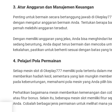
3. Atur Anggaran dan Manajemen Keuangan
Penting untuk bermain secara bertanggung jawab di Okeplay777
dengan mengatur anggaran bermain Anda. Tentukan berapa ban
pernah melebihi anggaran tersebut.
Dengan memiliki anggaran yang jelas, Anda bisa menghindari 
sedang beruntung, Anda dapat terus bermain dan mencoba u
kekalahan, pastikan untuk berhenti sesuai dengan batas yang t
4. Pelajari Pola Permainan
Setiap mesin slot di Okeplay777 memiliki pola tertentu dalam
memberikan hadiah kecil, sementara yang lain mungkin member
pada keberuntungan, memahami pola mesin yang Anda pilih bis
Perhatikan bagaimana mesin memberikan kemenangan dan coba
atau fitur bonus. Selain itu, beberapa mesin slot memiliki fitur
Anda. Cobalah berbagai jenis permainan untuk melihat mana ya