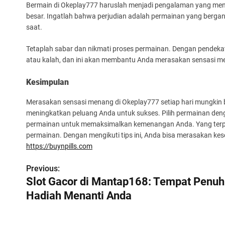
Bermain di Okeplay777 haruslah menjadi pengalaman yang men
besar. Ingatlah bahwa perjudian adalah permainan yang berga
saat.
Tetaplah sabar dan nikmati proses permainan. Dengan pendeka
atau kalah, dan ini akan membantu Anda merasakan sensasi men
Kesimpulan
Merasakan sensasi menang di Okeplay777 setiap hari mungkin b
meningkatkan peluang Anda untuk sukses. Pilih permainan denga
permainan untuk memaksimalkan kemenangan Anda. Yang terpen
permainan. Dengan mengikuti tips ini, Anda bisa merasakan kes
https://buynpills.com
Previous:
P
Slot Gacor di Mantap168: Tempat Penuh
o
Hadiah Menanti Anda
s