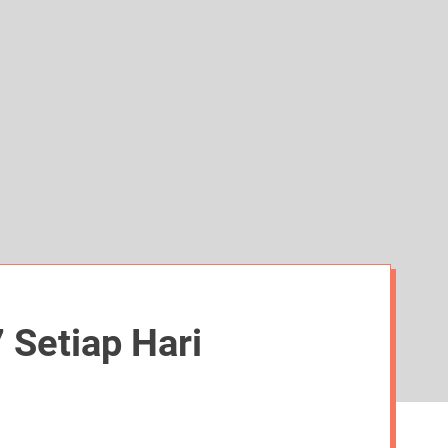
d
e
Setiap Hari