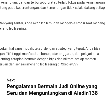
yenangkan. Jangan terburu-buru atau terlalu fokus pada kemenangan
ntung pada keberuntungan, dan kemenangan tidak selalu datang setiap
tan yang santai, Anda akan lebih mudah mengelola emosi saat menang
ang lebih sering.
ukan hal yang mudah, tetapi dengan strategi yang tepat, Anda bisa
n RTP tinggi, manfaatkan bonus, atur anggaran, dan pelajari pola
ting, tetaplah bermain dengan bijak dan nikmati setiap momen
eruan dan sensasi menang lebih sering di Okeplay777!
Next:
Pengalaman Bermain Judi Online yang
Seru dan Menguntungkan di Aladin138