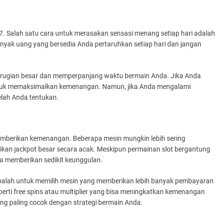
. Salah satu cara untuk merasakan sensasi menang setiap hari adalah
yak uang yang bersedia Anda pertaruhkan setiap hari dan jangan
kerugian besar dan memperpanjang waktu bermain Anda. Jika Anda
ntuk memaksimalkan kemenangan. Namun, jika Anda mengalami
elah Anda tentukan.
 memberikan kemenangan. Beberapa mesin mungkin lebih sering
ikan jackpot besar secara acak. Meskipun permainan slot bergantung
a memberikan sedikit keunggulan.
lah untuk memilih mesin yang memberikan lebih banyak pembayaran
 seperti free spins atau multiplier yang bisa meningkatkan kemenangan
ng paling cocok dengan strategi bermain Anda.