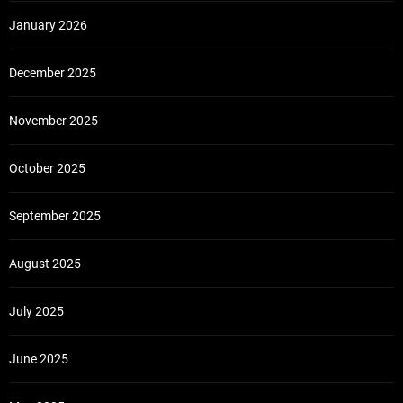
January 2026
December 2025
November 2025
October 2025
September 2025
August 2025
July 2025
June 2025