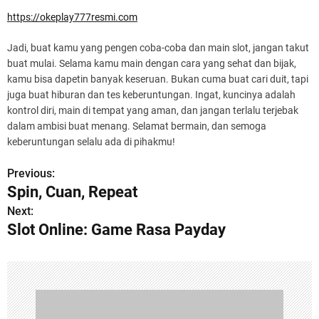
https://okeplay777resmi.com
Jadi, buat kamu yang pengen coba-coba dan main slot, jangan takut
buat mulai. Selama kamu main dengan cara yang sehat dan bijak,
kamu bisa dapetin banyak keseruan. Bukan cuma buat cari duit, tapi
juga buat hiburan dan tes keberuntungan. Ingat, kuncinya adalah
kontrol diri, main di tempat yang aman, dan jangan terlalu terjebak
dalam ambisi buat menang. Selamat bermain, dan semoga
keberuntungan selalu ada di pihakmu!
Previous:
P
Spin, Cuan, Repeat
o
Next:
Slot Online: Game Rasa Payday
s
t
n
a