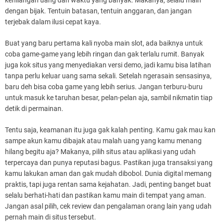
kehilangan uang dan waktu yang banyak. Makanya, selalu main
dengan bijak. Tentuin batasan, tentuin anggaran, dan jangan
terjebak dalam ilusi cepat kaya.
Buat yang baru pertama kali nyoba main slot, ada baiknya untuk
coba game-game yang lebih ringan dan gak terlalu rumit. Banyak
juga kok situs yang menyediakan versi demo, jadi kamu bisa latihan
tanpa perlu keluar uang sama sekali. Setelah ngerasain sensasinya,
baru deh bisa coba game yang lebih serius. Jangan terburu-buru
untuk masuk ke taruhan besar, pelan-pelan aja, sambil nikmatin tiap
detik di permainan.
Tentu saja, keamanan itu juga gak kalah penting. Kamu gak mau kan
sampe akun kamu dibajak atau malah uang yang kamu menang
hilang begitu aja? Makanya, pilih situs atau aplikasi yang udah
terpercaya dan punya reputasi bagus. Pastikan juga transaksi yang
kamu lakukan aman dan gak mudah dibobol. Dunia digital memang
praktis, tapi juga rentan sama kejahatan. Jadi, penting banget buat
selalu berhati-hati dan pastikan kamu main di tempat yang aman.
Jangan asal pilih, cek review dan pengalaman orang lain yang udah
pernah main di situs tersebut.