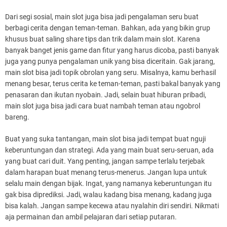
Dari segi sosial, main slot juga bisa jadi pengalaman seru buat
berbagi cerita dengan teman-teman. Bahkan, ada yang bikin grup
khusus buat saling share tips dan trik dalam main slot. Karena
banyak banget jenis game dan fitur yang harus dicoba, pasti banyak
juga yang punya pengalaman unik yang bisa diceritain. Gak jarang,
main slot bisa jadi topik obrolan yang seru. Misalnya, kamu berhasil
menang besar, terus cerita ke teman-teman, pasti bakal banyak yang
penasaran dan ikutan nyobain. Jadi, selain buat hiburan pribadi,
main slot juga bisa jadi cara buat nambah teman atau ngobrol
bareng.
Buat yang suka tantangan, main slot bisa jadi tempat buat nguji
keberuntungan dan strategi. Ada yang main buat seru-seruan, ada
yang buat cari duit. Yang penting, jangan sampe terlalu terjebak
dalam harapan buat menang terus-menerus. Jangan lupa untuk
selalu main dengan bijak. Ingat, yang namanya keberuntungan itu
gak bisa diprediksi. Jadi, walau kadang bisa menang, kadang juga
bisa kalah. Jangan sampe kecewa atau nyalahin diri sendiri. Nikmati
aja permainan dan ambil pelajaran dari setiap putaran.