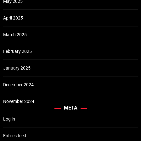
May 2025
April 2025
March 2025
February 2025
January 2025
December 2024
November 2024
META
Log in
Entries feed