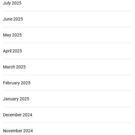
July 2025
June 2025
May 2025
April 2025
March 2025
February 2025
January 2025
December 2024
November 2024