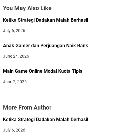
You May Also Like
Ketika Strategi Dadakan Malah Berhasil
July 6, 2026
Anak Gamer dan Perjuangan Naik Rank
June 24, 2026
Main Game Online Modal Kuota Tipis
June 2, 2026
More From Author
Ketika Strategi Dadakan Malah Berhasil
July 6, 2026