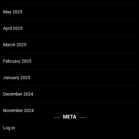
May 2025
April 2025
March 2025
February 2025
January 2025
December 2024
November 2024
META
Log in