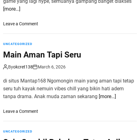
game yang lagi hype, semuanya gampang banget diakses
d
e
[more…]
o
Leave a Comment
n
S
p
UNCATEGORIZED
i
Main Aman Tapi Seru
n
S
By
okcret138
March 6, 2026
a
n
di situs Mantap168 Ngomongin main yang aman tapi tetap
t
seru tuh kayak nemuin vibes chill yang bikin hati adem
a
tanpa drama. Anak muda zaman sekarang
[more…]
i
T
o
Leave a Comment
a
n
p
M
i
a
UNCATEGORIZED
S
i