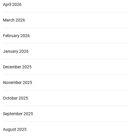
April 2026
March 2026
February 2026
January 2026
December 2025
November 2025
October 2025
September 2025
August 2025