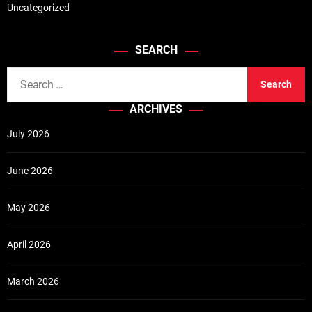
Uncategorized
SEARCH
S
e
ARCHIVES
a
r
July 2026
c
h
June 2026
f
o
May 2026
r
:
April 2026
March 2026