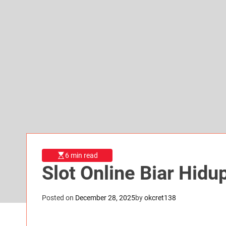
6 min read
Slot Online Biar Hidu
Posted on
December 28, 2025
by
okcret138