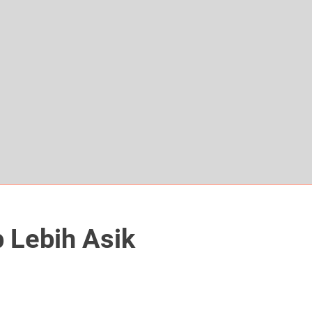
p Lebih Asik