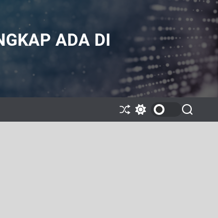
NGKAP ADA DI
S
S
S
h
w
e
u
i
a
ff
t
r
l
c
c
e
h
h
c
o
l
o
r
m
o