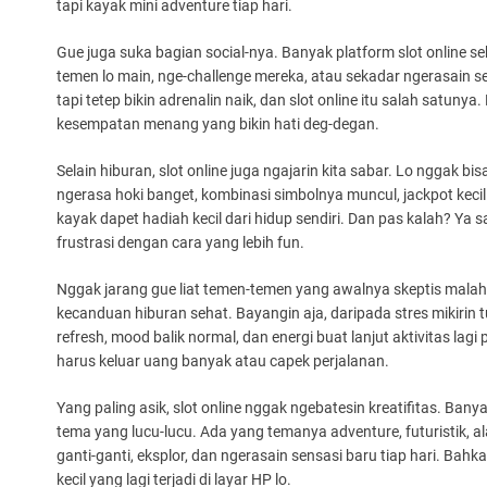
tapi kayak mini adventure tiap hari.
Gue juga suka bagian social-nya. Banyak platform slot online se
temen lo main, nge-challenge mereka, atau sekadar ngerasain se
tapi tetep bikin adrenalin naik, dan slot online itu salah satuny
kesempatan menang yang bikin hati deg-degan.
Selain hiburan, slot online juga ngajarin kita sabar. Lo nggak b
ngerasa hoki banget, kombinasi simbolnya muncul, jackpot kecil a
kayak dapet hadiah kecil dari hidup sendiri. Dan pas kalah? Ya s
frustrasi dengan cara yang lebih fun.
Nggak jarang gue liat temen-temen yang awalnya skeptis malah ke
kecanduan hiburan sehat. Bayangin aja, daripada stres mikirin t
refresh, mood balik normal, dan energi buat lanjut aktivitas lagi
harus keluar uang banyak atau capek perjalanan.
Yang paling asik, slot online nggak ngebatesin kreatifitas. Ba
tema yang lucu-lucu. Ada yang temanya adventure, futuristik, al
ganti-ganti, eksplor, dan ngerasain sensasi baru tiap hari. Bahk
kecil yang lagi terjadi di layar HP lo.