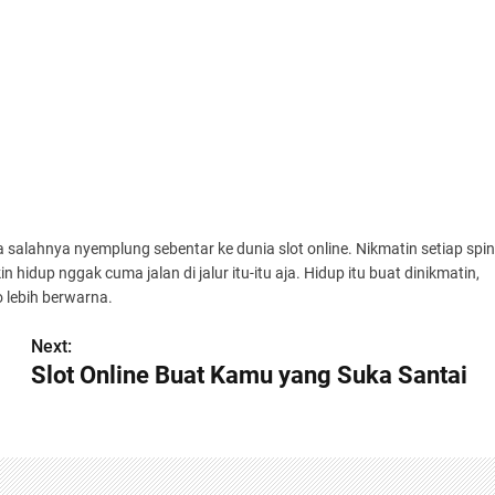
a salahnya nyemplung sebentar ke dunia slot online. Nikmatin setiap spin
kin hidup nggak cuma jalan di jalur itu-itu aja. Hidup itu buat dinikmatin,
o lebih berwarna.
Next:
Slot Online Buat Kamu yang Suka Santai