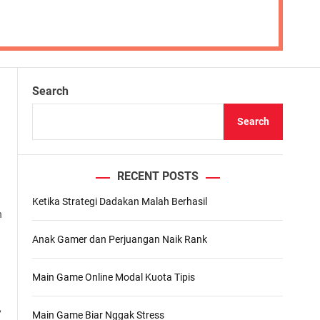
Search
Search
RECENT POSTS
Ketika Strategi Dadakan Malah Berhasil
n
Anak Gamer dan Perjuangan Naik Rank
Main Game Online Modal Kuota Tipis
,
Main Game Biar Nggak Stress