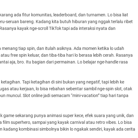
karang ada fitur komunitas, leaderboard, dan turnamen. Lo bisa liat
ru-seruan bareng. Kadang kita butuh hiburan yang nggak terlalu ribet
a. Rasanya kayak nge-scroll TikTok tapi ada interaksi nyata dan
isa menang tiap spin, dan itulah asiknya. Ada momen ketika lo udah
tau free spin keluar, dan tiba-tiba hari lo berasa lebih cerah. Rasanya
antai aja, bro. Itu bagian dari permainan. Lo belajar nge-handle rasa
tagihan. Tapi ketagihan di sini bukan yang negatif, tapi lebih ke
ugas atau kerjaan, lo bisa rebahan sebentar sambil nge-spin slot, otak
 pun muncul. Slot online jadi semacam “mini-vacation” tiap hari tanpa
nyak game sekarang punya animasi super kece, efek suara yang unik, dan
a film superhero, sampai yang kayak carnival atau retro vibes. Lo bisa
an kadang kombinasi simbolnya bikin lo ngakak sendiri, kayak ada cerita