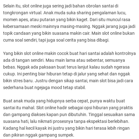
Selain itu, slot online juga sering jadi bahan obrolan santai di
tongkrongan virtual. Anak muda suka sharing pengalaman lucu,
momen apes, atau putaran yang bikin kaget. Dari situ muncul rasa
kebersamaan meski mainnya masing-masing. Nggak jarang juga jadi
topik candaan yang bikin suasana makin cair. Main slot online bukan
cuma soal sendiri, tapi juga soal cerita yang bisa dibagi.
Yang bikin slot online makin cocok buat hari santai adalah kontrolnya
ada di tangan sendiri. Mau main lama atau sebentar, semuanya
bebas. Nggak ada paksaan buat terus lanjut kalau sudah ngerasa
cukup. Ini penting biar hiburan tetap di jalur yang sehat dan nggak
bikin stres baru. Justru dengan sikap santai, main slot bisa jadi cara
sederhana buat ngejaga mood tetap stabil.
Buat anak muda yang hidupnya serba cepat, punya waktu buat
santai itu mahal. Slot online hadir sebagai opsi hiburan yang praktis
dan gampang diakses kapan pun dibutuhin. Tinggal sesuaikan sama
suasana hati, lalu nikmati prosesnya tanpa ekspektasi berlebihan.
Kadang hal kecil kayak ini justru yang bikin hari terasa lebih ringan
dan pikiran nggak gampang sumpek.