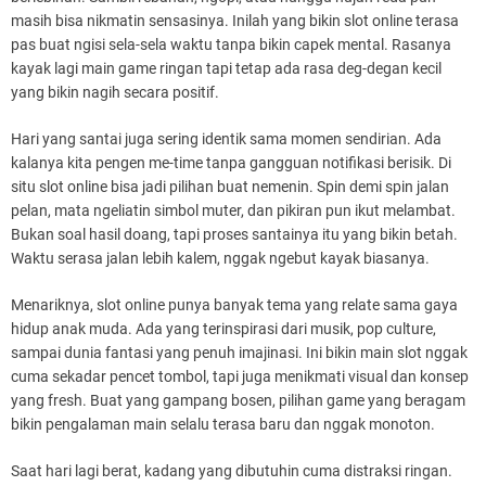
masih bisa nikmatin sensasinya. Inilah yang bikin slot online terasa
pas buat ngisi sela-sela waktu tanpa bikin capek mental. Rasanya
kayak lagi main game ringan tapi tetap ada rasa deg-degan kecil
yang bikin nagih secara positif.
Hari yang santai juga sering identik sama momen sendirian. Ada
kalanya kita pengen me-time tanpa gangguan notifikasi berisik. Di
situ slot online bisa jadi pilihan buat nemenin. Spin demi spin jalan
pelan, mata ngeliatin simbol muter, dan pikiran pun ikut melambat.
Bukan soal hasil doang, tapi proses santainya itu yang bikin betah.
Waktu serasa jalan lebih kalem, nggak ngebut kayak biasanya.
Menariknya, slot online punya banyak tema yang relate sama gaya
hidup anak muda. Ada yang terinspirasi dari musik, pop culture,
sampai dunia fantasi yang penuh imajinasi. Ini bikin main slot nggak
cuma sekadar pencet tombol, tapi juga menikmati visual dan konsep
yang fresh. Buat yang gampang bosen, pilihan game yang beragam
bikin pengalaman main selalu terasa baru dan nggak monoton.
Saat hari lagi berat, kadang yang dibutuhin cuma distraksi ringan.