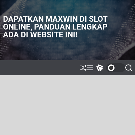
S
k
i
DAPATKAN MAXWIN DI SLOT
p
ONLINE, PANDUAN LENGKAP
t
ADA DI WEBSITE INI!
o
c
o
n
t
e
S
M
S
S
h
e
w
e
n
u
n
i
a
t
ff
u
t
r
l
c
c
e
h
h
c
o
l
o
r
m
o