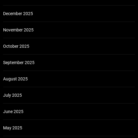
December 2025
November 2025
October 2025
September 2025
August 2025
July 2025
June 2025
May 2025