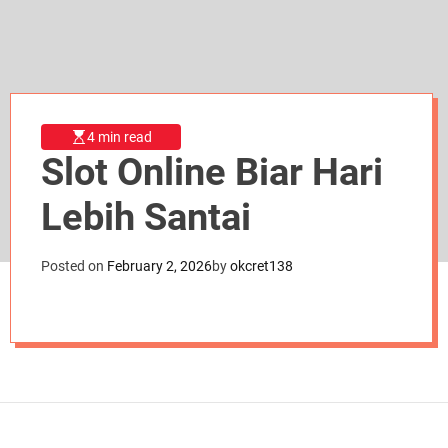
d
e
4 min read
Slot Online Biar Hari
Lebih Santai
Posted on
February 2, 2026
by
okcret138