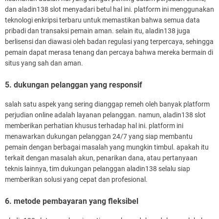
dan aladin138 slot menyadari betul hal ini. platform ini menggunakan
teknologi enkripsi terbaru untuk memastikan bahwa semua data
pribadi dan transaksi pemain aman. selain itu, aladin138 juga
berlisensi dan diawasi oleh badan regulasi yang terpercaya, sehingga
pemain dapat merasa tenang dan percaya bahwa mereka bermain di
situs yang sah dan aman.
5. dukungan pelanggan yang responsif
salah satu aspek yang sering dianggap remeh oleh banyak platform
perjudian online adalah layanan pelanggan. namun, aladin138 slot
memberikan perhatian khusus terhadap hal ini. platform ini
menawarkan dukungan pelanggan 24/7 yang siap membantu
pemain dengan berbagai masalah yang mungkin timbul. apakah itu
terkait dengan masalah akun, penarikan dana, atau pertanyaan
teknis lainnya, tim dukungan pelanggan aladin138 selalu siap
memberikan solusi yang cepat dan profesional.
6. metode pembayaran yang fleksibel