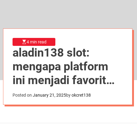
d
e
4 min read
aladin138 slot:
mengapa platform
ini menjadi favorit
pemain?
Posted on
January 21, 2025
by
okcret138