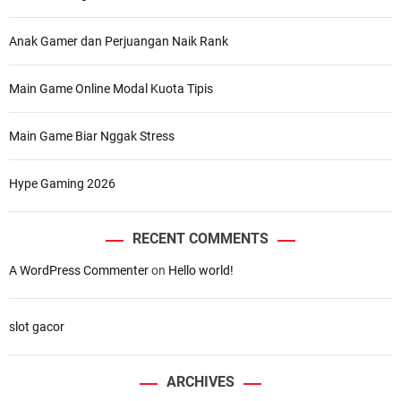
Anak Gamer dan Perjuangan Naik Rank
Main Game Online Modal Kuota Tipis
Main Game Biar Nggak Stress
Hype Gaming 2026
RECENT COMMENTS
A WordPress Commenter
on
Hello world!
slot gacor
ARCHIVES