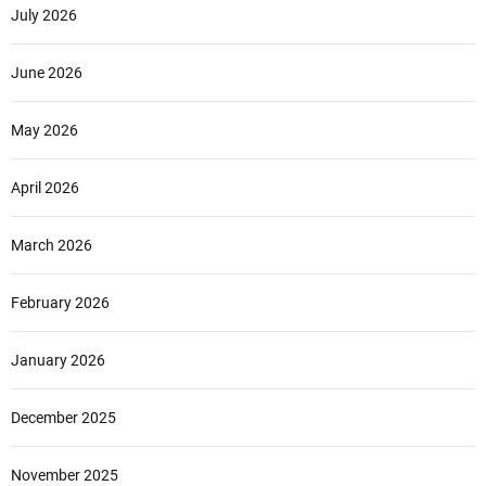
July 2026
June 2026
May 2026
April 2026
March 2026
February 2026
January 2026
December 2025
November 2025