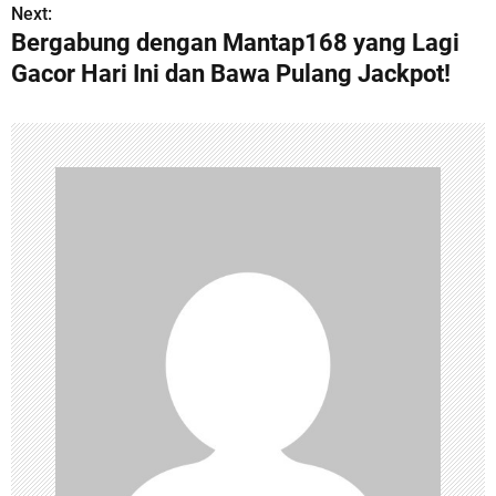
s
Next:
Bergabung dengan Mantap168 yang Lagi
t
Gacor Hari Ini dan Bawa Pulang Jackpot!
n
a
v
i
g
a
t
i
o
n