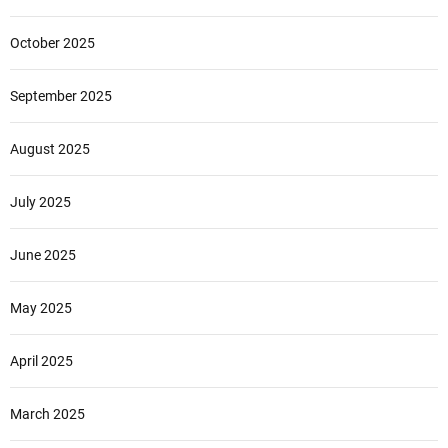
October 2025
September 2025
August 2025
July 2025
June 2025
May 2025
April 2025
March 2025