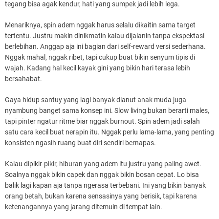
tegang bisa agak kendur, hati yang sumpek jadi lebih lega.
Menariknya, spin adem nggak harus selalu dikaitin sama target
tertentu. Justru makin dinikmatin kalau dijalanin tanpa ekspektasi
berlebihan. Anggap aja ini bagian dari self-reward versi sederhana.
Nggak mahal, nggak ribet, tapi cukup buat bikin senyum tipis di
wajah. Kadang hal kecil kayak gini yang bikin hari terasa lebih
bersahabat.
Gaya hidup santuy yang lagi banyak dianut anak muda juga
nyambung banget sama konsep ini. Slow living bukan berarti males,
tapi pinter ngatur ritme biar nggak burnout. Spin adem jadi salah
satu cara kecil buat nerapin itu. Nggak perlu lama-lama, yang penting
konsisten ngasih ruang buat diri sendiri bernapas.
Kalau dipikir-pikir, hiburan yang adem itu justru yang paling awet.
Soalnya nggak bikin capek dan nggak bikin bosan cepat. Lo bisa
balik lagi kapan aja tanpa ngerasa terbebani. Ini yang bikin banyak
orang betah, bukan karena sensasinya yang berisik, tapi karena
ketenangannya yang jarang ditemuin di tempat lain.