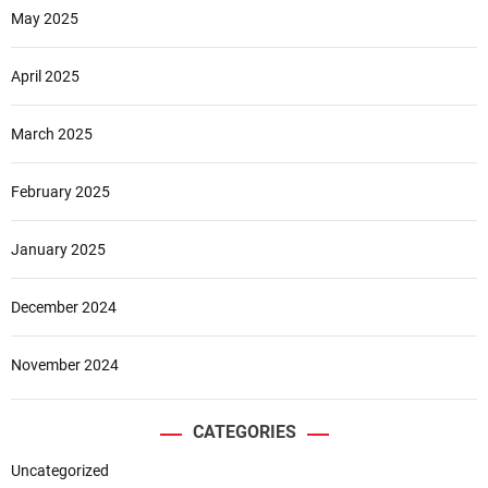
May 2025
April 2025
March 2025
February 2025
January 2025
December 2024
November 2024
CATEGORIES
Uncategorized