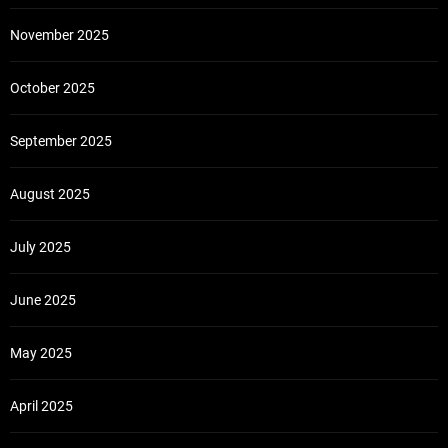
November 2025
October 2025
September 2025
August 2025
July 2025
June 2025
May 2025
April 2025