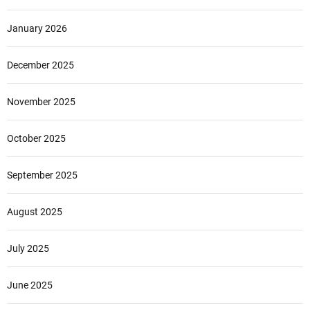
January 2026
December 2025
November 2025
October 2025
September 2025
August 2025
July 2025
June 2025