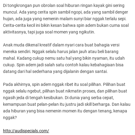
Di tongkrongan pun obrolan soal hiburan ringan kayak gini sering
muncul. Ada yang cerita spin sambil ngopi, ada yang sambil denger
hujan, ada juga yang nemenin malam sunyi biar nggak terlalu sepi.
Cerita-cerita kecil ini bikin kesan bahwa spin adem bukan cuma soal
aktivitasnya, tapi juga soal momen yang ngikutin.
Anak muda dikenal kreatif dalam nyari cara buat bahagia versi
mereka sendiri. Nggak selalu harus jalan jauh atau beli barang
mahal. Kadang cukup nemu satu hal yang bikin nyaman, itu udah
cukup. Spin adem jadi salah satu contoh kalau kebahagiaan bisa
datang dari hal sederhana yang dijalanin dengan santai.
Pada akhirnya, spin adem nggak ribet itu soal pilihan. Pilihan buat
nggak selalu ngebut, pilihan buat nikmatin proses, dan pilihan buat
ngasih jeda di tengah kesibukan. Di dunia yang serba cepat,
kemampuan buat pelan-pelan itu justru jadi skill berharga. Dan kalau
ada hiburan yang bisa nemenin momen itu dengan tenang, kenapa
nggak?
http://audispecials.com/