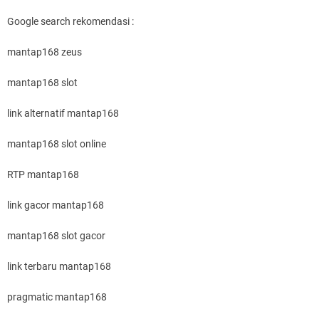
Google search rekomendasi :
mantap168 zeus
mantap168 slot
link alternatif mantap168
mantap168 slot online
RTP mantap168
link gacor mantap168
mantap168 slot gacor
link terbaru mantap168
pragmatic mantap168