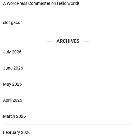
A WordPress Commenter
on
Hello world!
slot gacor
ARCHIVES
July 2026
June 2026
May 2026
April 2026
March 2026
February 2026