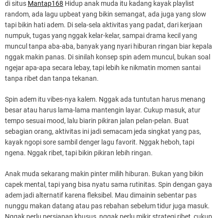
di situs
Mantap168
Hidup anak muda itu kadang kayak playlist
random, ada lagu upbeat yang bikin semangat, ada juga yang slow
tapi bikin hati adem. Di sela-sela aktivitas yang padat, dari kerjaan
numpuk, tugas yang nggak kelar-kelar, sampai drama kecil yang
muncul tanpa aba-aba, banyak yang nyari hiburan ringan biar kepala
nggak makin panas. Di sinilah konsep spin adem muncul, bukan soal
ngejar apa-apa secara lebay, tapi lebih ke nikmatin momen santai
tanpa ribet dan tanpa tekanan.
Spin adem itu vibes-nya kalem. Nggak ada tuntutan harus menang
besar atau harus lama-lama mantengin layar. Cukup masuk, atur
tempo sesuai mood, lalu biarin pikiran jalan pelan-pelan. Buat
sebagian orang, aktivitas ini jadi semacam jeda singkat yang pas,
kayak ngopi sore sambil denger lagu favorit. Nggak heboh, tapi
ngena. Nggak ribet, tapi bikin pikiran lebih ringan.
Anak muda sekarang makin pinter milih hiburan. Bukan yang bikin
capek mental, tapi yang bisa nyatu sama rutinitas. Spin dengan gaya
adem jadi alternatif karena fleksibel. Mau dimainin sebentar pas
nunggu makan datang atau pas rebahan sebelum tidur juga masuk.
Nggak perlu persiapan khusus, nggak perlu mikir strategi ribet, cukup