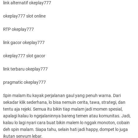
link alternatif okeplay777
okeplay777 slot online
RTP okeplay777
link gacor okeplay777
okeplay777 slot gacor
link terbaru okeplay777
pragmatic okeplay777
Spin malam itu kayak perjalanan gaul yang penuh warna. Dari
sekadar klik sederhana, lo bisa nemuin cerita, tawa, strategi, dan
tentu aja rejeki. Semua itu bikin tiap malam jadi momen spesial,
apalagi kalau lo ngejalaninnya bareng temen atau komunitas. Jadi,
kalau lo lagi nyari cara buat bikin malem lo nggak monoton, cobain
deh spin malam. Siapa tahu, selain hati jadi happy, dompet lo juga
ikutan senyum lebar.