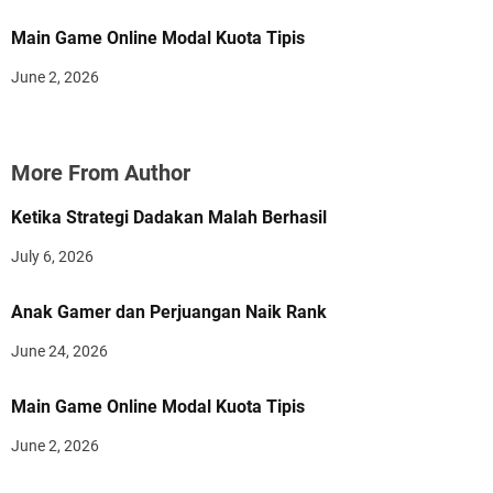
Main Game Online Modal Kuota Tipis
June 2, 2026
More From Author
Ketika Strategi Dadakan Malah Berhasil
July 6, 2026
Anak Gamer dan Perjuangan Naik Rank
June 24, 2026
Main Game Online Modal Kuota Tipis
June 2, 2026