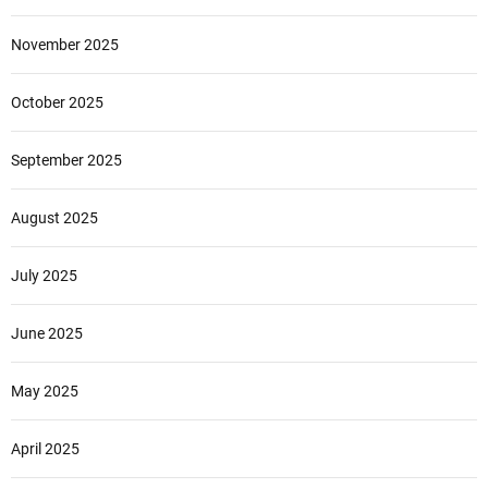
November 2025
October 2025
September 2025
August 2025
July 2025
June 2025
May 2025
April 2025