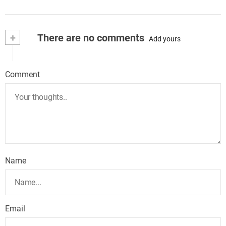
+
There are no comments
Add yours
Comment
Name
Email