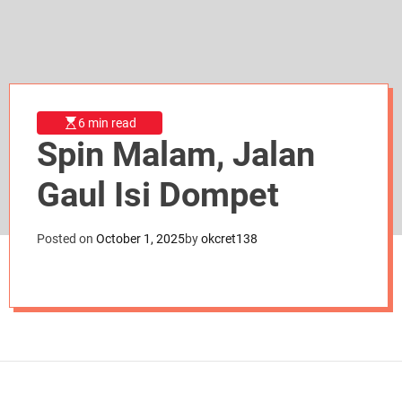
d
e
6 min read
Spin Malam, Jalan
Gaul Isi Dompet
Posted on
October 1, 2025
by
okcret138