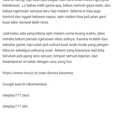
kebebasan. Lo bebas milih game apa, bebas nentuin gaya main, dan
bebas ngerasain sensasi seru tiap malam. Selama lo bisa jaga
kontrol dan nggak kebawa napsu, spin malam bisa jadi jalan gaul
buat bikin dompet lebih terisi.
Jadi kalau ada yang bilang spin malam cuma buang waktu, jelas
mereka belum pernah ngerasain vibes aslinya. Karena ini lebih dari
sekadar game, tapi udah jadi culture buat anak muda yang pengen
hiburan sekaligus peluang cuan. Malam yang biasanya sepi bisa
berubah jadi ajang seru-seruan, tempat nemuin kejutan, dan
kesempatan isi saldo dengan cara yang fun.
https://www.houzz.in/user/davina-karamoy
Google search rekomendasi :
okeplay777 zeus
okeplay777 slot