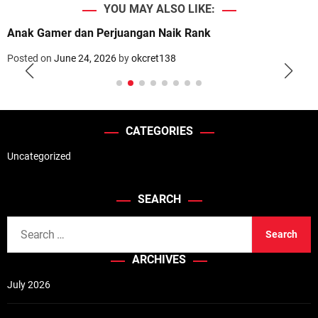
YOU MAY ALSO LIKE:
Anak Gamer dan Perjuangan Naik Rank
Posted on
June 24, 2026
by
okcret138
CATEGORIES
Uncategorized
SEARCH
S
e
ARCHIVES
a
r
July 2026
c
h