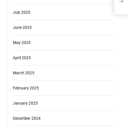
July 2025
June 2025
May 2025
April 2025
March 2025
February 2025
January 2025
December 2024