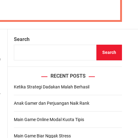
Search
Search
n
RECENT POSTS
Ketika Strategi Dadakan Malah Berhasil
.
Anak Gamer dan Perjuangan Naik Rank
Main Game Online Modal Kuota Tipis
Main Game Biar Nggak Stress