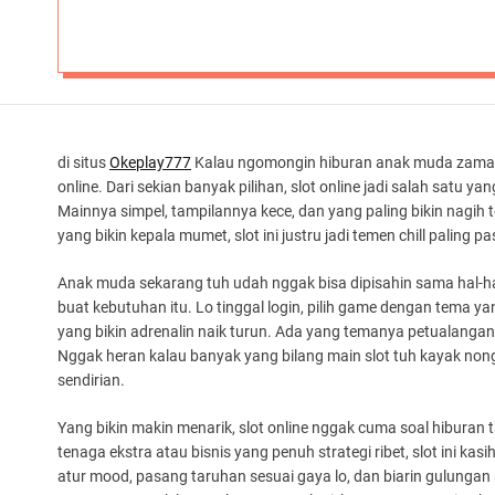
di situs
Okeplay777
Kalau ngomongin hiburan anak muda zaman
online. Dari sekian banyak pilihan, slot online jadi salah satu ya
Mainnya simpel, tampilannya kece, dan yang paling bikin nagih 
yang bikin kepala mumet, slot ini justru jadi temen chill palin
Anak muda sekarang tuh udah nggak bisa dipisahin sama hal-hal 
buat kebutuhan itu. Lo tinggal login, pilih game dengan tema y
yang bikin adrenalin naik turun. Ada yang temanya petualangan,
Nggak heran kalau banyak yang bilang main slot tuh kayak nong
sendirian.
Yang bikin makin menarik, slot online nggak cuma soal hiburan 
tenaga ekstra atau bisnis yang penuh strategi ribet, slot ini ka
atur mood, pasang taruhan sesuai gaya lo, dan biarin gulungan 