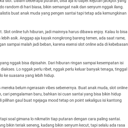
uka slot. Dalam beberapa putaran, bisa aja lo dapet kejutan jackpot yang
do random di hari biasa, bikin semangat naik dan senyum nggak ilang.
realistis buat anak muda yang pengen santai tapi tetap ada kemungkinan
t. Slot online tuh hiburan, jadi mainnya harus dibawa enjoy. Kalau lo bisa
 lebih asik. Anggap aja kayak nongkrong bareng temen, ada saat rame,
ngan sampai malah jadi beban, karena esensi slot online ada di kebebasan
yang nggak bisa dipisahin. Dari hiburan ringan sampai kesempatan isi
kses. Lo nggak perlu ribet, nggak perlu keluar banyak tenaga, tinggal
lo ke suasana yang lebih hidup.
as mereka belum ngerasain vibes sebenernya. Buat anak muda, slot online
an, cari pengalaman baru, bahkan isi cuan santai yang bisa bikin hidup
adi pilihan gaul buat ngejaga mood tetap on point sekaligus isi kantong
tapi soal gimana lo nikmatin tiap putaran dengan cara paling santai.
g bikin teriak seneng, kadang bikin senyum kecut, tapi selalu ada rasa