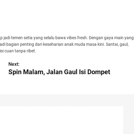
siap jadi temen setia yang selalu bawa vibes fresh. Dengan gaya main yang
adi bagian penting dari keseharian anak muda masa kini. Santai, gaul,
si cuan tanpa ribet.
Next:
Spin Malam, Jalan Gaul Isi Dompet