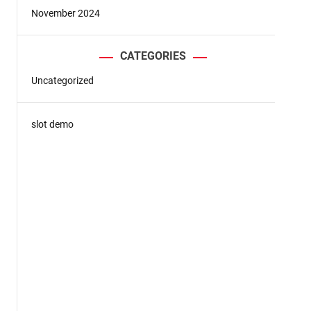
November 2024
CATEGORIES
Uncategorized
slot demo