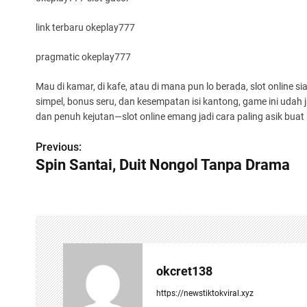
link terbaru okeplay777
pragmatic okeplay777
Mau di kamar, di kafe, atau di mana pun lo berada, slot online 
simpel, bonus seru, dan kesempatan isi kantong, game ini udah j
dan penuh kejutan—slot online emang jadi cara paling asik buat i
Previous:
P
Spin Santai, Duit Nongol Tanpa Drama
o
s
t
n
okcret138
a
https://newstiktokviral.xyz