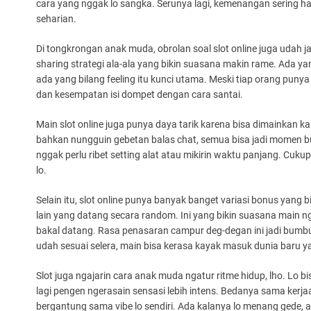
cara yang nggak lo sangka. Serunya lagi, kemenangan sering had
seharian.
Di tongkrongan anak muda, obrolan soal slot online juga udah 
sharing strategi ala-ala yang bikin suasana makin rame. Ada y
ada yang bilang feeling itu kunci utama. Meski tiap orang puny
dan kesempatan isi dompet dengan cara santai.
Main slot online juga punya daya tarik karena bisa dimainkan ka
bahkan nungguin gebetan balas chat, semua bisa jadi momen b
nggak perlu ribet setting alat atau mikirin waktu panjang. Cuku
lo.
Selain itu, slot online punya banyak banget variasi bonus yang b
lain yang datang secara random. Ini yang bikin suasana main n
bakal datang. Rasa penasaran campur deg-degan ini jadi bumb
udah sesuai selera, main bisa kerasa kayak masuk dunia baru ya
Slot juga ngajarin cara anak muda ngatur ritme hidup, lho. Lo 
lagi pengen ngerasain sensasi lebih intens. Bedanya sama kerjaa
bergantung sama vibe lo sendiri. Ada kalanya lo menang gede, a