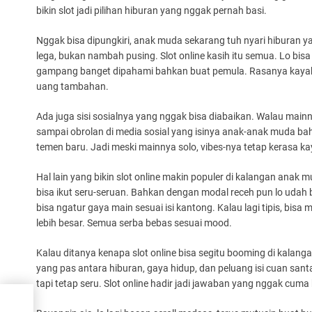
bikin slot jadi pilihan hiburan yang nggak pernah basi.
Nggak bisa dipungkiri, anak muda sekarang tuh nyari hiburan ya
lega, bukan nambah pusing. Slot online kasih itu semua. Lo bisa 
gampang banget dipahami bahkan buat pemula. Rasanya kayak 
uang tambahan.
Ada juga sisi sosialnya yang nggak bisa diabaikan. Walau mainny
sampai obrolan di media sosial yang isinya anak-anak muda baha
temen baru. Jadi meski mainnya solo, vibes-nya tetap kerasa k
Hal lain yang bikin slot online makin populer di kalangan anak m
bisa ikut seru-seruan. Bahkan dengan modal receh pun lo udah 
bisa ngatur gaya main sesuai isi kantong. Kalau lagi tipis, bisa m
lebih besar. Semua serba bebas sesuai mood.
Kalau ditanya kenapa slot online bisa segitu booming di kalan
yang pas antara hiburan, gaya hidup, dan peluang isi cuan sant
tapi tetap seru. Slot online hadir jadi jawaban yang nggak cuma 