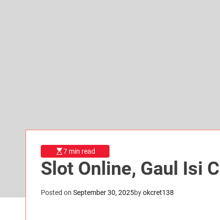
7 min read
Slot Online, Gaul Isi 
Posted on
September 30, 2025
by
okcret138