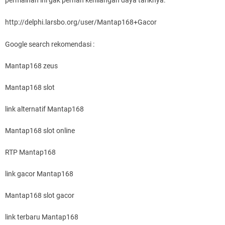
permainan ini gak pernah kehilangan daya tariknya.
http://delphi.larsbo.org/user/Mantap168+Gacor
Google search rekomendasi :
Mantap168 zeus
Mantap168 slot
link alternatif Mantap168
Mantap168 slot online
RTP Mantap168
link gacor Mantap168
Mantap168 slot gacor
link terbaru Mantap168