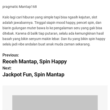
pragmatic Mantap168
Kalo lagi cari hiburan yang simple tapi bisa ngasih kejutan, slot
adalah jawabannya. Tinggal siapin mood happy, pencet spin, dan
biarin gulungan muter bawa lo ke pengalaman seru yang gak bisa
ditebak. Karena di balik tiap putaran, selalu ada kemungkinan hasil
basah yang bikin senyum makin lebar. Dan itu yang bikin spin happy
selalu jadi vibe andalan buat anak muda zaman sekarang.
Previous:
P
Receh Mantap, Spin Happy
o
Next:
Jackpot Fun, Spin Mantap
s
t
n
a