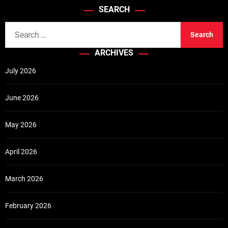
SEARCH
S
e
ARCHIVES
a
r
July 2026
c
h
June 2026
f
o
May 2026
r
:
April 2026
March 2026
February 2026