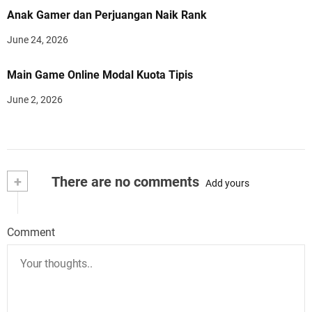
Anak Gamer dan Perjuangan Naik Rank
June 24, 2026
Main Game Online Modal Kuota Tipis
June 2, 2026
+
There are no comments
Add yours
Comment