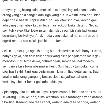
Banyak yang bilang kalau main slot itu kayak lagi adu nasib. Ada
orang yang hoki banget, ada juga yang butuh waktu lama baru bisa
dapet hasil basah. Tapi justru di situlah letak serunya, karena gak
ada yang bisa nebak kapan tepatnya jackpot bakal datang. Setiap
spin tuh kayak tiket lotre instan, dan siapa pun bisa aja jadi orang
beruntung berikutnya. Anak muda yang suka hal-hal spontan pasti
ngerti kenapa slot selalu jadi hiburan favorit.
Selain itu, slot juga ngasih ruang buat eksperimen. Ada banyak tema,
banyak gaya, dan fitur-fitur bonus yang bikin pengalaman main gak
monoton. Dari tema dewa, petualangan, sampe hal-hal modern,
semuanya bisa bikin vibe makin fresh. Spin happy tuh bukan cuma
soal hasil akhir, tapi juga perjalanan nikmatin tiap detail game. Bagi
anak muda yang gampang bosen, slot bisa jadi solusi karena
variasinya bener-bener gak ada habisnya.
Spin happy, slot basah, itu kayak representasi kehidupan anak muda
sekarang. Suka kejutan, suka keseruan, suka tantangan yang datang
tiba-tiba. Kadang ada rasa kaget, kadang ada rasa bangga, kadang