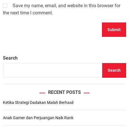
Save my name, email, and website in this browser for
the next time I comment.
Search
Search
RECENT POSTS
Ketika Strategi Dadakan Malah Berhasil
Anak Gamer dan Perjuangan Naik Rank