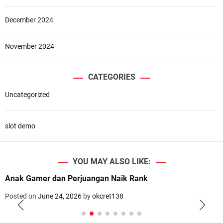
December 2024
November 2024
CATEGORIES
Uncategorized
slot demo
YOU MAY ALSO LIKE:
Anak Gamer dan Perjuangan Naik Rank
Posted on
June 24, 2026
by
okcret138