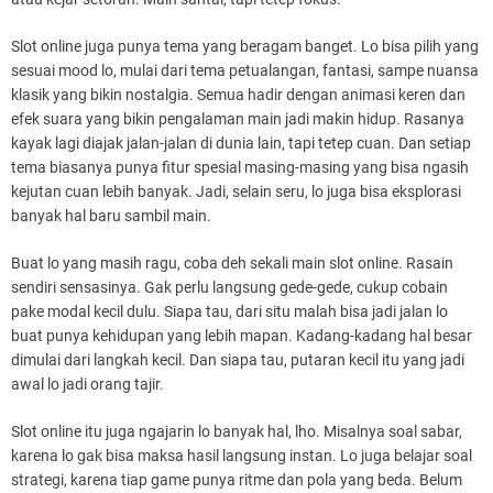
Slot online juga punya tema yang beragam banget. Lo bisa pilih yang
sesuai mood lo, mulai dari tema petualangan, fantasi, sampe nuansa
klasik yang bikin nostalgia. Semua hadir dengan animasi keren dan
efek suara yang bikin pengalaman main jadi makin hidup. Rasanya
kayak lagi diajak jalan-jalan di dunia lain, tapi tetep cuan. Dan setiap
tema biasanya punya fitur spesial masing-masing yang bisa ngasih
kejutan cuan lebih banyak. Jadi, selain seru, lo juga bisa eksplorasi
banyak hal baru sambil main.
Buat lo yang masih ragu, coba deh sekali main slot online. Rasain
sendiri sensasinya. Gak perlu langsung gede-gede, cukup cobain
pake modal kecil dulu. Siapa tau, dari situ malah bisa jadi jalan lo
buat punya kehidupan yang lebih mapan. Kadang-kadang hal besar
dimulai dari langkah kecil. Dan siapa tau, putaran kecil itu yang jadi
awal lo jadi orang tajir.
Slot online itu juga ngajarin lo banyak hal, lho. Misalnya soal sabar,
karena lo gak bisa maksa hasil langsung instan. Lo juga belajar soal
strategi, karena tiap game punya ritme dan pola yang beda. Belum