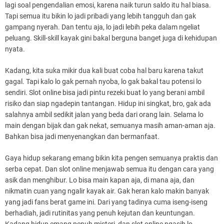
lagi soal pengendalian emosi, karena naik turun saldo itu hal biasa.
Tapi semua itu bikin lo jadi pribadi yang lebih tangguh dan gak
gampang nyerah. Dan tentu aja, lo jadi lebih peka dalam ngeliat
peluang. Skill-skill kayak gini bakal berguna banget juga di kehidupan
nyata.
Kadang, kita suka mikir dua kali buat coba hal baru karena takut
gagal. Tapi kalo lo gak pernah nyoba, lo gak bakal tau potensi lo
sendiri. Slot online bisa jadi pintu rezeki buat lo yang berani ambil
risiko dan siap ngadepin tantangan. Hidup ini singkat, bro, gak ada
salahnya ambil sedikit jalan yang beda dari orang lain. Selama lo
main dengan bijak dan gak nekat, semuanya masih aman-aman aja.
Bahkan bisa jadi menyenangkan dan bermanfaat.
Gaya hidup sekarang emang bikin kita pengen semuanya praktis dan
serba cepat. Dan slot online menjawab semua itu dengan cara yang
asik dan menghibur. Lo bisa main kapan aja, di mana aja, dan
nikmatin cuan yang ngalir kayak air. Gak heran kalo makin banyak
yang jadi fans berat game ini. Dari yang tadinya cuma iseng-iseng
berhadiah, jadi rutinitas yang penuh kejutan dan keuntungan.