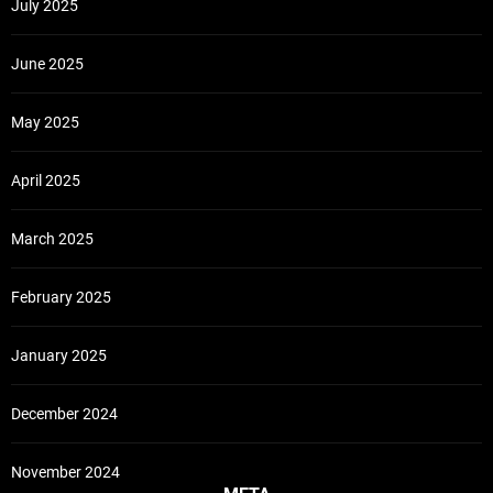
July 2025
June 2025
May 2025
April 2025
March 2025
February 2025
January 2025
December 2024
November 2024