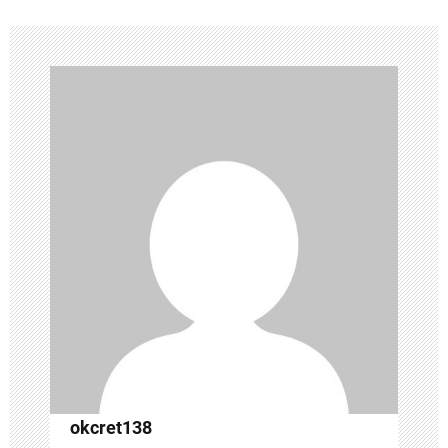
t
n
a
v
i
g
a
t
i
o
n
okcret138