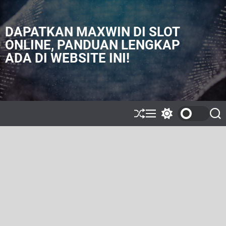
S
k
i
DAPATKAN MAXWIN DI SLOT
p
ONLINE, PANDUAN LENGKAP
t
ADA DI WEBSITE INI!
o
c
o
n
t
e
S
M
S
S
h
e
w
e
n
u
n
i
a
t
ff
u
t
r
l
c
c
e
h
h
c
o
l
o
r
m
o