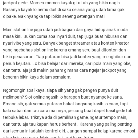
jackpot gede. Momen-momen kayak gitu tuh yang bikin nagih.
Rasanya kayak lo nemu duit di saku celana yang udah lama gak
dipake. Gak nyangka tapi bikin seneng setengah mati.
Main slot online juga udah jadi bagian dari gaya hidup anak muda
masa kini. Bukan cuma soal nyari duit, tapi juga buat hiburan dan
nyari vibe yang seru. Banyak banget streamer atau konten kreator
yang ngebahas slot online karena emang seru buat ditonton dan
bikin penasaran. Tiap putaran bisa jadi konten yang menghibur dan
penuh kejutan. Lo bisa belajar dari mereka, cari pola main yang oke,
dan tentu aja jadi makin paham gimana cara ngejar jackpot yang
beneran bikin kaya dalam semalam.
Ngomongin soal kaya, siapa sih yang gak pengen punya duit
melimpah? Slot online ngasih lo harapan buat nyampe ke sana.
Emang sih, gak semua putaran bakal langsung kasih lo cuan, tapi
kalo sabar dan tau cara mainnya, peluang buat dapet hasil gede tuh
terbuka lebar. Triknya ada di pemilihan game, ngatur tempo main,
dan tentu aja tau kapan harus berhenti. Karena yang paling penting
dari semua ini adalah kontrol diri. Jangan sampai kalap karena emosi
atau kejar setoran. Main santai, tapi tetep fokus.