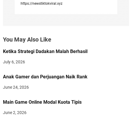
https://newstiktokviral.xyz
You May Also Like
Ketika Strategi Dadakan Malah Berhasil
July 6, 2026
Anak Gamer dan Perjuangan Naik Rank
June 24, 2026
Main Game Online Modal Kuota Tipis
June 2, 2026