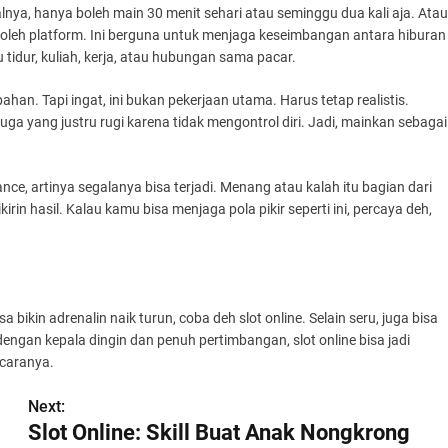
nya, hanya boleh main 30 menit sehari atau seminggu dua kali aja. Atau
oleh platform. Ini berguna untuk menjaga keseimbangan antara hiburan
tidur, kuliah, kerja, atau hubungan sama pacar.
ahan. Tapi ingat, ini bukan pekerjaan utama. Harus tetap realistis.
ga yang justru rugi karena tidak mengontrol diri. Jadi, mainkan sebagai
ance, artinya segalanya bisa terjadi. Menang atau kalah itu bagian dari
in hasil. Kalau kamu bisa menjaga pola pikir seperti ini, percaya deh,
ikin adrenalin naik turun, coba deh slot online. Selain seru, juga bisa
dengan kepala dingin dan penuh pertimbangan, slot online bisa jadi
 caranya.
Next:
Slot Online: Skill Buat Anak Nongkrong