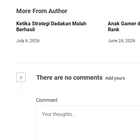
n
More From Author
Ketika Strategi Dadakan Malah
Anak Gamer d
Berhasil
Rank
July 6, 2026
June 24, 2026
+
There are no comments
Add yours
Comment