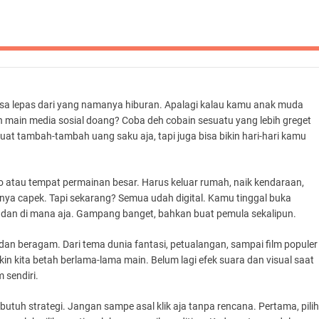
sa lepas dari yang namanya hiburan. Apalagi kalau kamu anak muda
en main media sosial doang? Coba deh cobain sesuatu yang lebih greget
 buat tambah-tambah uang saku aja, tapi juga bisa bikin hari-hari kamu
ino atau tempat permainan besar. Harus keluar rumah, naik kendaraan,
inya capek. Tapi sekarang? Semua udah digital. Kamu tinggal buka
aja dan di mana aja. Gampang banget, bahkan buat pemula sekalipun.
 dan beragam. Dari tema dunia fantasi, petualangan, sampai film populer
in kita betah berlama-lama main. Belum lagi efek suara dan visual saat
 sendiri.
p butuh strategi. Jangan sampe asal klik aja tanpa rencana. Pertama, pilih