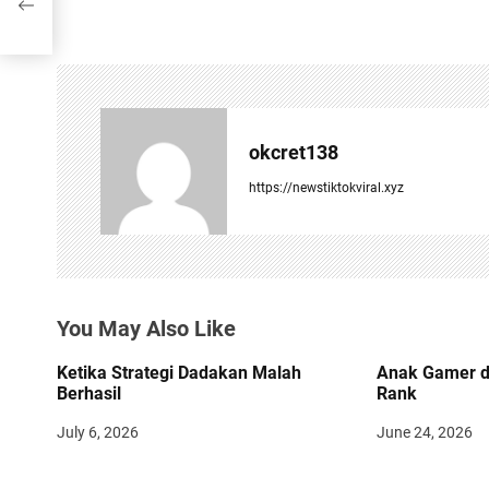
o
s
t
n
okcret138
a
https://newstiktokviral.xyz
v
i
g
You May Also Like
a
t
Ketika Strategi Dadakan Malah
Anak Gamer d
Berhasil
Rank
i
July 6, 2026
June 24, 2026
o