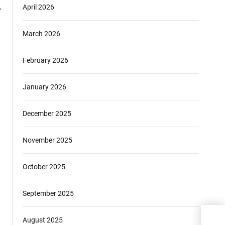
,
April 2026
March 2026
February 2026
January 2026
December 2025
November 2025
October 2025
September 2025
August 2025