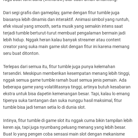
Dari segi grafis dan gameplay, game dengan fitur tumble juga
biasanya lebih dinamis dan interaktif. Animasi simbol yang runtuh,
efek visual yang smooth, serta musik yang semakin intens saat
terjadi tumble berturut-turut membuat pengalaman bermain jadi
lebih hidup. Nggak heran kalau banyak streamer atau content
creator yang suka main game slot dengan fitur ini karena memang
seru buat ditonton.
Terlepas dari semua itu, fitur tumble juga punya kelemahan
tersendiri. Meskipun memberikan kesempatan menang lebih tinggi,
nggak semua game tumble ramah buat semua jenis pemain. Ada
beberapa game yang volatilitasnya tinggi, artinya butuh kesabaran
ekstra untuk bisa dapetin kemenangan besar. Tapi, kalau lo emang
tipenya suka tantangan dan suka nunggu hasil maksimal, fitur
tumble bisa jadi teman setia lo di dunia slot.
Intinya, fitur tumble di game slot itu nggak cuma bikin tampilan lebih
keren aja, tapi juga nyumbang peluang menang yang lebih besar.
Buat lo yang pengen coba sensasi main slot dengan mekanisme