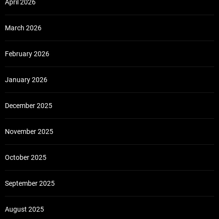
April 2026
March 2026
February 2026
January 2026
December 2025
November 2025
October 2025
September 2025
August 2025