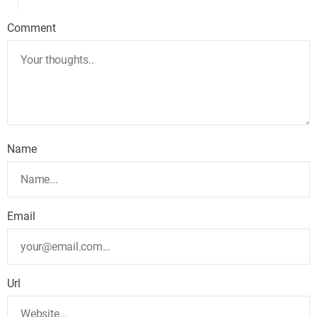
Comment
Name
Email
Url