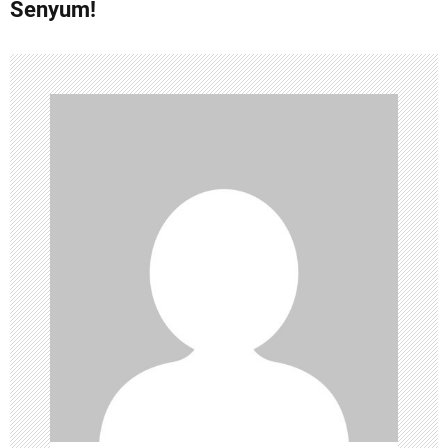
n
Senyum!
a
v
i
g
a
t
i
o
n