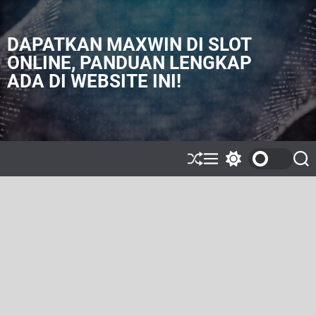
S
k
i
DAPATKAN MAXWIN DI SLOT
p
ONLINE, PANDUAN LENGKAP
t
ADA DI WEBSITE INI!
o
c
o
n
t
e
S
M
S
S
h
e
w
e
n
u
n
i
a
t
ff
u
t
r
l
c
c
e
h
h
c
o
l
o
r
m
o