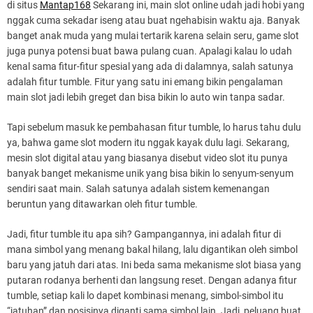
di situs
Mantap168
Sekarang ini, main slot online udah jadi hobi yang
nggak cuma sekadar iseng atau buat ngehabisin waktu aja. Banyak
banget anak muda yang mulai tertarik karena selain seru, game slot
juga punya potensi buat bawa pulang cuan. Apalagi kalau lo udah
kenal sama fitur-fitur spesial yang ada di dalamnya, salah satunya
adalah fitur tumble. Fitur yang satu ini emang bikin pengalaman
main slot jadi lebih greget dan bisa bikin lo auto win tanpa sadar.
Tapi sebelum masuk ke pembahasan fitur tumble, lo harus tahu dulu
ya, bahwa game slot modern itu nggak kayak dulu lagi. Sekarang,
mesin slot digital atau yang biasanya disebut video slot itu punya
banyak banget mekanisme unik yang bisa bikin lo senyum-senyum
sendiri saat main. Salah satunya adalah sistem kemenangan
beruntun yang ditawarkan oleh fitur tumble.
Jadi, fitur tumble itu apa sih? Gampangannya, ini adalah fitur di
mana simbol yang menang bakal hilang, lalu digantikan oleh simbol
baru yang jatuh dari atas. Ini beda sama mekanisme slot biasa yang
putaran rodanya berhenti dan langsung reset. Dengan adanya fitur
tumble, setiap kali lo dapet kombinasi menang, simbol-simbol itu
“jatuhan” dan posisinya diganti sama simbol lain. Jadi, peluang buat