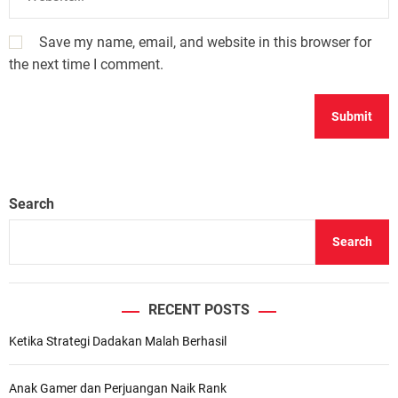
Save my name, email, and website in this browser for
the next time I comment.
Search
Search
RECENT POSTS
Ketika Strategi Dadakan Malah Berhasil
Anak Gamer dan Perjuangan Naik Rank