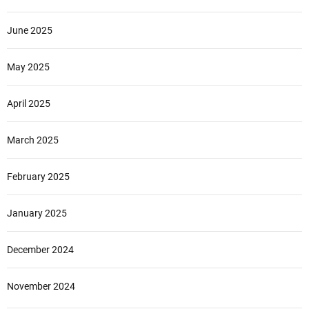
June 2025
May 2025
April 2025
March 2025
February 2025
January 2025
December 2024
November 2024