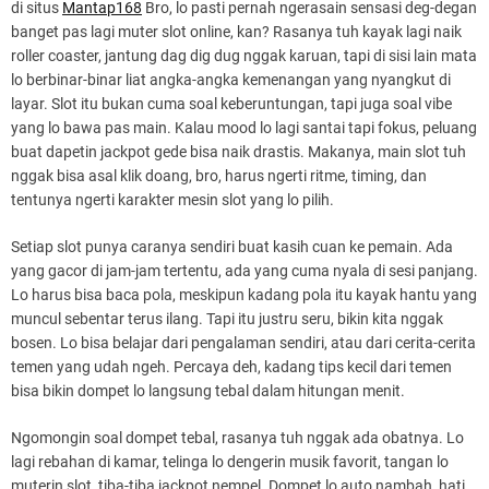
di situs
Mantap168
Bro, lo pasti pernah ngerasain sensasi deg-degan
banget pas lagi muter slot online, kan? Rasanya tuh kayak lagi naik
roller coaster, jantung dag dig dug nggak karuan, tapi di sisi lain mata
lo berbinar-binar liat angka-angka kemenangan yang nyangkut di
layar. Slot itu bukan cuma soal keberuntungan, tapi juga soal vibe
yang lo bawa pas main. Kalau mood lo lagi santai tapi fokus, peluang
buat dapetin jackpot gede bisa naik drastis. Makanya, main slot tuh
nggak bisa asal klik doang, bro, harus ngerti ritme, timing, dan
tentunya ngerti karakter mesin slot yang lo pilih.
Setiap slot punya caranya sendiri buat kasih cuan ke pemain. Ada
yang gacor di jam-jam tertentu, ada yang cuma nyala di sesi panjang.
Lo harus bisa baca pola, meskipun kadang pola itu kayak hantu yang
muncul sebentar terus ilang. Tapi itu justru seru, bikin kita nggak
bosen. Lo bisa belajar dari pengalaman sendiri, atau dari cerita-cerita
temen yang udah ngeh. Percaya deh, kadang tips kecil dari temen
bisa bikin dompet lo langsung tebal dalam hitungan menit.
Ngomongin soal dompet tebal, rasanya tuh nggak ada obatnya. Lo
lagi rebahan di kamar, telinga lo dengerin musik favorit, tangan lo
muterin slot, tiba-tiba jackpot nempel. Dompet lo auto nambah, hati