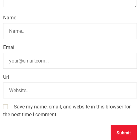
Name
Email
Url
Save my name, email, and website in this browser for
the next time I comment.