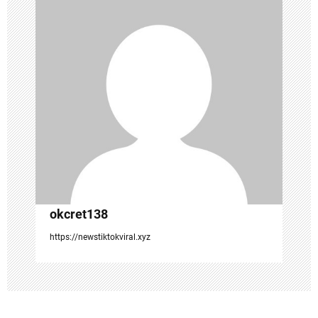
v
i
g
a
t
i
o
n
okcret138
https://newstiktokviral.xyz