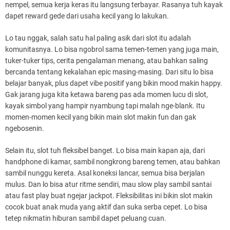
nempel, semua kerja keras itu langsung terbayar. Rasanya tuh kayak
dapet reward gede dari usaha kecil yang lo lakukan.
Lo tau nggak, salah satu hal paling asik dari slot itu adalah
komunitasnya. Lo bisa ngobrol sama temen-temen yang juga main,
tuker-tuker tips, cerita pengalaman menang, atau bahkan saling
bercanda tentang kekalahan epic masing-masing. Dari situ lo bisa
belajar banyak, plus dapet vibe positif yang bikin mood makin happy.
Gak jarang juga kita ketawa bareng pas ada momen lucu di slot,
kayak simbol yang hampir nyambung tapi malah nge-blank. Itu
momen-momen kecil yang bikin main slot makin fun dan gak
ngebosenin.
Selain itu, slot tuh fleksibel banget. Lo bisa main kapan aja, dari
handphone di kamar, sambil nongkrong bareng temen, atau bahkan
sambil nunggu kereta. Asal koneksi lancar, semua bisa berjalan
mulus. Dan lo bisa atur ritme sendiri, mau slow play sambil santai
atau fast play buat ngejar jackpot. Fleksibilitas ini bikin slot makin
cocok buat anak muda yang aktif dan suka serba cepet. Lo bisa
tetep nikmatin hiburan sambil dapet peluang cuan.