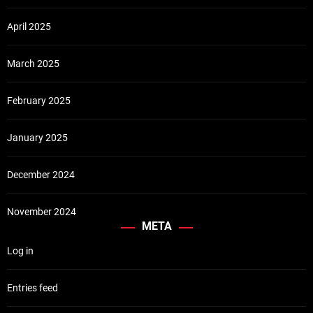
April 2025
March 2025
February 2025
January 2025
December 2024
November 2024
META
Log in
Entries feed