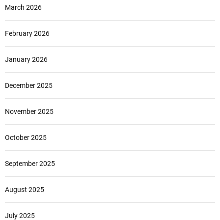
March 2026
February 2026
January 2026
December 2025
November 2025
October 2025
September 2025
August 2025
July 2025