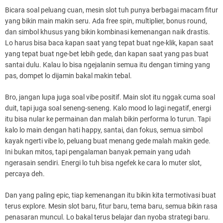
Bicara soal peluang cuan, mesin slot tuh punya berbagai macam fitur
yang bikin main makin seru. Ada free spin, multiplier, bonus round,
dan simbol khusus yang bikin kombinasi kemenangan naik drastis.
Lo harus bisa baca kapan saat yang tepat buat nge-klik, kapan saat
yang tepat buat nge-bet lebih gede, dan kapan saat yang pas buat
santai dulu. Kalau lo bisa ngejalanin semua itu dengan timing yang
pas, dompet lo dijamin bakal makin tebal.
Bro, jangan lupa juga soal vibe positif. Main slot itu nggak cuma soal
duit, tapi juga soal seneng-seneng. Kalo mood lo lagi negatif, energi
itu bisa nular ke permainan dan malah bikin performa lo turun. Tapi
kalo lo main dengan hati happy, santai, dan fokus, semua simbol
kayak ngerti vibe lo, peluang buat menang gede malah makin gede.
Ini bukan mitos, tapi pengalaman banyak pemain yang udah
ngerasain sendiri. Energi lo tuh bisa ngefek ke cara lo muter slot,
percaya deh.
Dan yang paling epic, tiap kemenangan itu bikin kita termotivasi buat
terus explore. Mesin slot baru, fitur baru, tema baru, semua bikin rasa
penasaran muncul. Lo bakal terus belajar dan nyoba strategi baru.