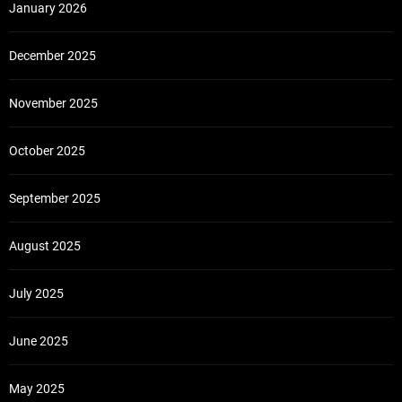
January 2026
December 2025
November 2025
October 2025
September 2025
August 2025
July 2025
June 2025
May 2025