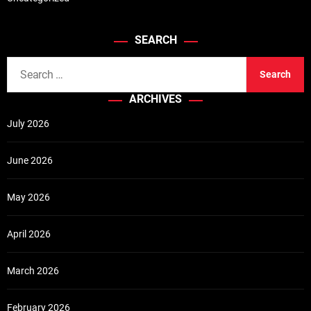
SEARCH
S
e
ARCHIVES
a
r
July 2026
c
h
June 2026
f
o
May 2026
r
:
April 2026
March 2026
February 2026