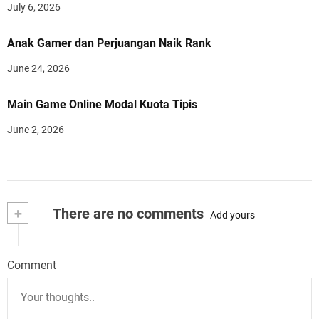
July 6, 2026
Anak Gamer dan Perjuangan Naik Rank
June 24, 2026
Main Game Online Modal Kuota Tipis
June 2, 2026
+
There are no comments
Add yours
Comment