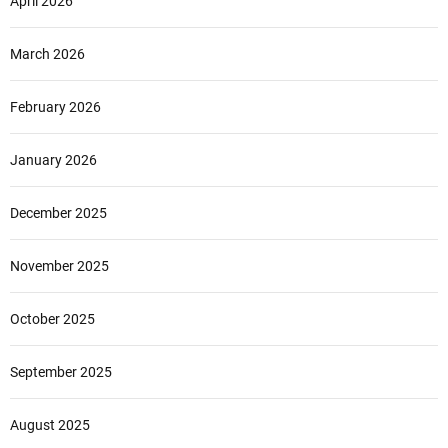
April 2026
March 2026
February 2026
January 2026
December 2025
November 2025
October 2025
September 2025
August 2025