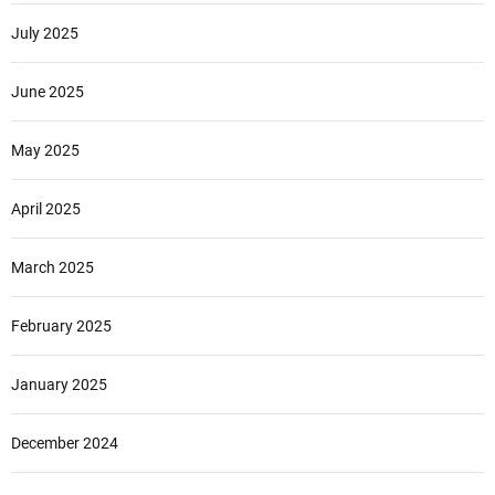
July 2025
June 2025
May 2025
April 2025
March 2025
February 2025
January 2025
December 2024