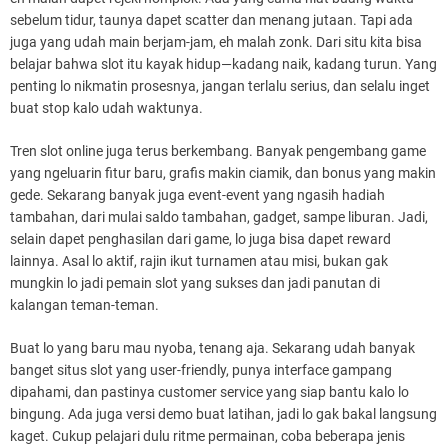
sebelum tidur, taunya dapet scatter dan menang jutaan. Tapi ada
juga yang udah main berjam-jam, eh malah zonk. Dari situ kita bisa
belajar bahwa slot itu kayak hidup—kadang naik, kadang turun. Yang
penting lo nikmatin prosesnya, jangan terlalu serius, dan selalu inget
buat stop kalo udah waktunya.
Tren slot online juga terus berkembang. Banyak pengembang game
yang ngeluarin fitur baru, grafis makin ciamik, dan bonus yang makin
gede. Sekarang banyak juga event-event yang ngasih hadiah
tambahan, dari mulai saldo tambahan, gadget, sampe liburan. Jadi,
selain dapet penghasilan dari game, lo juga bisa dapet reward
lainnya. Asal lo aktif, rajin ikut turnamen atau misi, bukan gak
mungkin lo jadi pemain slot yang sukses dan jadi panutan di
kalangan teman-teman.
Buat lo yang baru mau nyoba, tenang aja. Sekarang udah banyak
banget situs slot yang user-friendly, punya interface gampang
dipahami, dan pastinya customer service yang siap bantu kalo lo
bingung. Ada juga versi demo buat latihan, jadi lo gak bakal langsung
kaget. Cukup pelajari dulu ritme permainan, coba beberapa jenis