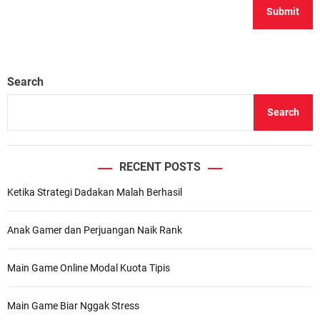
Search
Search
RECENT POSTS
Ketika Strategi Dadakan Malah Berhasil
Anak Gamer dan Perjuangan Naik Rank
Main Game Online Modal Kuota Tipis
Main Game Biar Nggak Stress