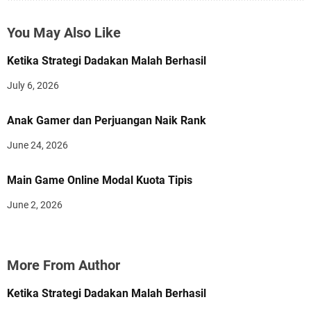
You May Also Like
Ketika Strategi Dadakan Malah Berhasil
July 6, 2026
Anak Gamer dan Perjuangan Naik Rank
June 24, 2026
Main Game Online Modal Kuota Tipis
June 2, 2026
More From Author
Ketika Strategi Dadakan Malah Berhasil