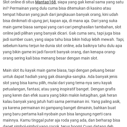
Slot online di situs
Mantap168
, siapa yang gak kenal sama yang satu
ini? Permainan yang dulu cuma bisa ditemukan di kasino atau
tempat hiburan yang jauh dari jangkauan banyak orang, kini udah
bisa dinikmati di ujung jari, kapan aja, di mana aja. Dari yang suka
main game biasa sampai yang cari-cari penghasilan tambahan, slot
online jadi pilihan yang banyak dicari. Gak cuma seru, tapi juga bisa
jadi sumber cuan, yang siapa tahu bisa bikin hidup lebih mewah. Tapi,
sebelum kamu terjun ke dunia slot online, ada baiknya tahu dulu apa
yang bikin game ini jadi favorit banyak orang, dan kenapa orang-
orang sering kali bisa menang besar dengan main slot.
Main slot itu kayak main game biasa, tapi dengan peluang besar
untuk dapat hadiah yang gak disangka-sangka. Ada banyak jenis
slot yang bisa kamu pilih, mulai dari yang tema-nya seru kayak
petualangan, fantasi, atau yang inspiratif banget. Dengan grafis
yang keren dan efek suara yang bikin makin ketagihan, gak heran
kalau banyak yang jatuh hati sama permainan ini. Yang paling asik,
ya karena permainan ini gampang banget dimainin, bahkan buat
yang baru pertama kali nyobain pun bisa langsung ngerti cara
mainnya. Kamu tinggal puter aja roda yang ada, dan berharap bisa
dapet simbol-simbol yang cocok, terus boom! Cuan datang deh.