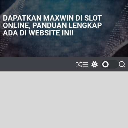
S
k
i
DAPATKAN MAXWIN DI SLOT
p
ONLINE, PANDUAN LENGKAP
t
ADA DI WEBSITE INI!
o
c
o
n
t
e
S
M
S
S
h
e
w
e
n
u
n
i
a
t
ff
u
t
r
l
c
c
e
h
h
c
o
l
o
r
m
o