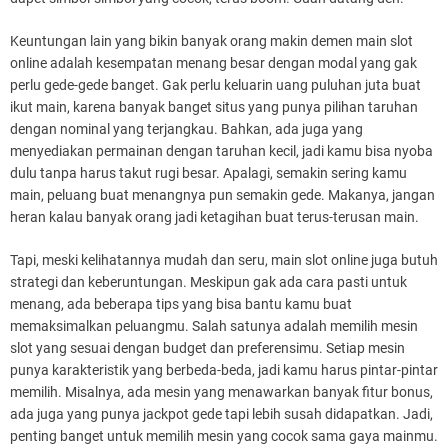
Keuntungan lain yang bikin banyak orang makin demen main slot
online adalah kesempatan menang besar dengan modal yang gak
perlu gede-gede banget. Gak perlu keluarin uang puluhan juta buat
ikut main, karena banyak banget situs yang punya pilihan taruhan
dengan nominal yang terjangkau. Bahkan, ada juga yang
menyediakan permainan dengan taruhan kecil, jadi kamu bisa nyoba
dulu tanpa harus takut rugi besar. Apalagi, semakin sering kamu
main, peluang buat menangnya pun semakin gede. Makanya, jangan
heran kalau banyak orang jadi ketagihan buat terus-terusan main.
Tapi, meski kelihatannya mudah dan seru, main slot online juga butuh
strategi dan keberuntungan. Meskipun gak ada cara pasti untuk
menang, ada beberapa tips yang bisa bantu kamu buat
memaksimalkan peluangmu. Salah satunya adalah memilih mesin
slot yang sesuai dengan budget dan preferensimu. Setiap mesin
punya karakteristik yang berbeda-beda, jadi kamu harus pintar-pintar
memilih. Misalnya, ada mesin yang menawarkan banyak fitur bonus,
ada juga yang punya jackpot gede tapi lebih susah didapatkan. Jadi,
penting banget untuk memilih mesin yang cocok sama gaya mainmu.