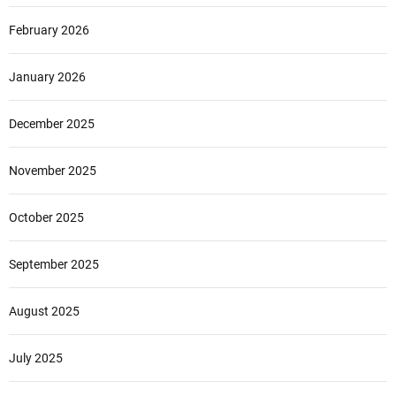
February 2026
January 2026
December 2025
November 2025
October 2025
September 2025
August 2025
July 2025