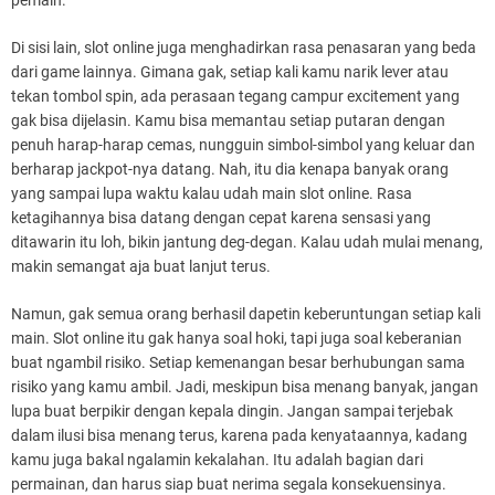
pemain.
Di sisi lain, slot online juga menghadirkan rasa penasaran yang beda
dari game lainnya. Gimana gak, setiap kali kamu narik lever atau
tekan tombol spin, ada perasaan tegang campur excitement yang
gak bisa dijelasin. Kamu bisa memantau setiap putaran dengan
penuh harap-harap cemas, nungguin simbol-simbol yang keluar dan
berharap jackpot-nya datang. Nah, itu dia kenapa banyak orang
yang sampai lupa waktu kalau udah main slot online. Rasa
ketagihannya bisa datang dengan cepat karena sensasi yang
ditawarin itu loh, bikin jantung deg-degan. Kalau udah mulai menang,
makin semangat aja buat lanjut terus.
Namun, gak semua orang berhasil dapetin keberuntungan setiap kali
main. Slot online itu gak hanya soal hoki, tapi juga soal keberanian
buat ngambil risiko. Setiap kemenangan besar berhubungan sama
risiko yang kamu ambil. Jadi, meskipun bisa menang banyak, jangan
lupa buat berpikir dengan kepala dingin. Jangan sampai terjebak
dalam ilusi bisa menang terus, karena pada kenyataannya, kadang
kamu juga bakal ngalamin kekalahan. Itu adalah bagian dari
permainan, dan harus siap buat nerima segala konsekuensinya.