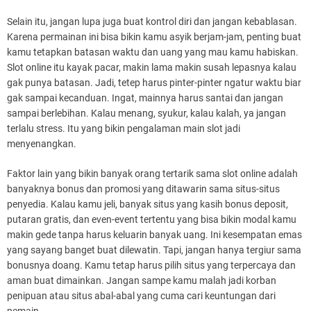
Selain itu, jangan lupa juga buat kontrol diri dan jangan kebablasan.
Karena permainan ini bisa bikin kamu asyik berjam-jam, penting buat
kamu tetapkan batasan waktu dan uang yang mau kamu habiskan.
Slot online itu kayak pacar, makin lama makin susah lepasnya kalau
gak punya batasan. Jadi, tetep harus pinter-pinter ngatur waktu biar
gak sampai kecanduan. Ingat, mainnya harus santai dan jangan
sampai berlebihan. Kalau menang, syukur, kalau kalah, ya jangan
terlalu stress. Itu yang bikin pengalaman main slot jadi
menyenangkan.
Faktor lain yang bikin banyak orang tertarik sama slot online adalah
banyaknya bonus dan promosi yang ditawarin sama situs-situs
penyedia. Kalau kamu jeli, banyak situs yang kasih bonus deposit,
putaran gratis, dan even-event tertentu yang bisa bikin modal kamu
makin gede tanpa harus keluarin banyak uang. Ini kesempatan emas
yang sayang banget buat dilewatin. Tapi, jangan hanya tergiur sama
bonusnya doang. Kamu tetap harus pilih situs yang terpercaya dan
aman buat dimainkan. Jangan sampe kamu malah jadi korban
penipuan atau situs abal-abal yang cuma cari keuntungan dari