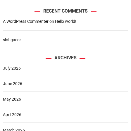
RECENT COMMENTS
A WordPress Commenter
on
Hello world!
slot gacor
ARCHIVES
July 2026
June 2026
May 2026
April 2026
March 2026