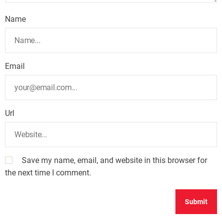
Name
Email
Url
Save my name, email, and website in this browser for
the next time I comment.