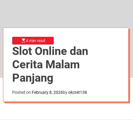
d
e
4 min read
Slot Online dan
Cerita Malam
Panjang
Posted on
February 8, 2026
by
okcret138