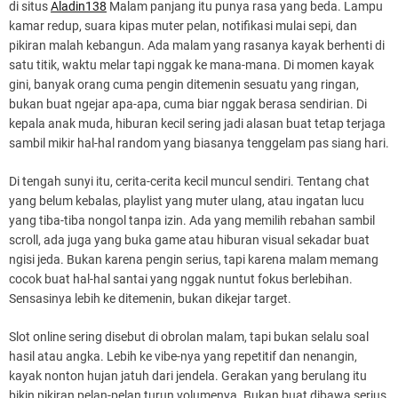
di situs
Aladin138
Malam panjang itu punya rasa yang beda. Lampu
kamar redup, suara kipas muter pelan, notifikasi mulai sepi, dan
pikiran malah kebangun. Ada malam yang rasanya kayak berhenti di
satu titik, waktu melar tapi nggak ke mana-mana. Di momen kayak
gini, banyak orang cuma pengin ditemenin sesuatu yang ringan,
bukan buat ngejar apa-apa, cuma biar nggak berasa sendirian. Di
kepala anak muda, hiburan kecil sering jadi alasan buat tetap terjaga
sambil mikir hal-hal random yang biasanya tenggelam pas siang hari.
Di tengah sunyi itu, cerita-cerita kecil muncul sendiri. Tentang chat
yang belum kebalas, playlist yang muter ulang, atau ingatan lucu
yang tiba-tiba nongol tanpa izin. Ada yang memilih rebahan sambil
scroll, ada juga yang buka game atau hiburan visual sekadar buat
ngisi jeda. Bukan karena pengin serius, tapi karena malam memang
cocok buat hal-hal santai yang nggak nuntut fokus berlebihan.
Sensasinya lebih ke ditemenin, bukan dikejar target.
Slot online sering disebut di obrolan malam, tapi bukan selalu soal
hasil atau angka. Lebih ke vibe-nya yang repetitif dan nenangin,
kayak nonton hujan jatuh dari jendela. Gerakan yang berulang itu
bikin pikiran pelan-pelan turun volumenya. Bukan buat dibawa serius,