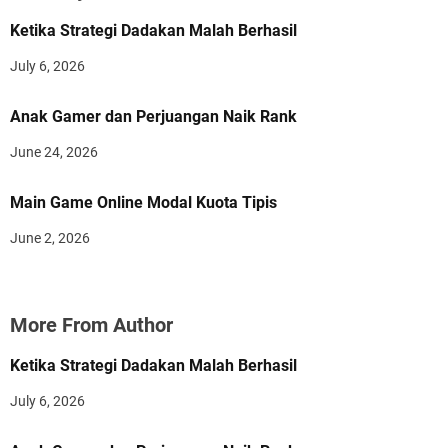
Ketika Strategi Dadakan Malah Berhasil
July 6, 2026
Anak Gamer dan Perjuangan Naik Rank
June 24, 2026
Main Game Online Modal Kuota Tipis
June 2, 2026
More From Author
Ketika Strategi Dadakan Malah Berhasil
July 6, 2026