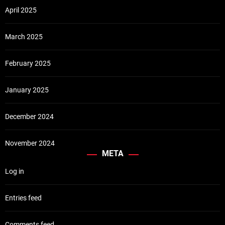
April 2025
March 2025
February 2025
January 2025
December 2024
November 2024
META
Log in
Entries feed
Comments feed