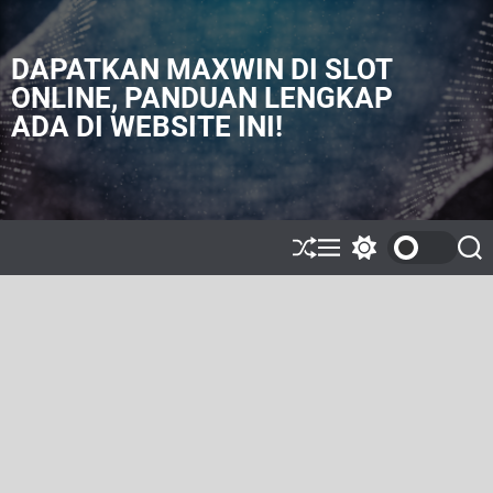
S
k
i
DAPATKAN MAXWIN DI SLOT
p
ONLINE, PANDUAN LENGKAP
t
ADA DI WEBSITE INI!
o
c
o
n
t
e
S
M
S
S
h
e
w
e
n
u
n
i
a
t
ff
u
t
r
l
c
c
e
h
h
c
o
l
o
r
m
o