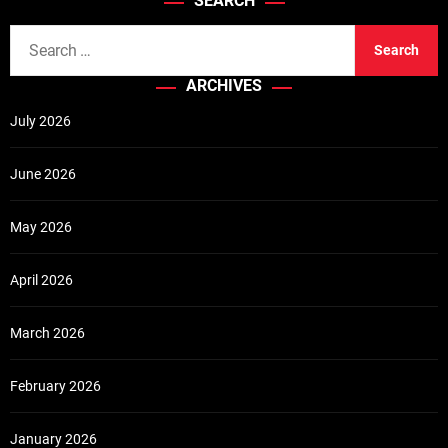
SEARCH
S
e
ARCHIVES
a
r
July 2026
c
h
June 2026
f
o
May 2026
r
:
April 2026
March 2026
February 2026
January 2026