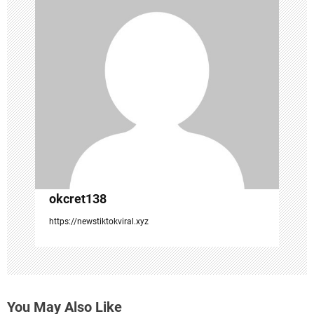
i
g
a
t
i
o
n
okcret138
https://newstiktokviral.xyz
You May Also Like