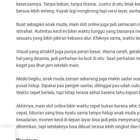
keseruannya. Tanpa beban, tanpa drama. Justru di situ letak ke
berasa lebih enteng. Kayak lagi nongkrong tapi versi layar, santa
Buat sebagian anak muda, main slot online juga jadi semacam rit
istirahat. Rutinitas kecil ini bikin waktu tunggu yang biasany
sesuatu yang bikin pikiran kebawa alur. Efeknya sama, waktu l
Visual yang atraktif juga punya peran besar. Warna cerah, geraka
hal yang dinamis, jadi perhatian ke-lock di situ. Saat perhatian
kaget pas lihat jam setelah main.
Meski begitu, anak muda zaman sekarang juga makin sadar soal
pusat hidup. Dipakai pas pengen santai, ditinggal pas udah cuku
Waktu cepet berlalu, tapi tetap terasa sehat karena tahu kapan 
Akhirnya, main slot online bikin waktu cepet bukan karena sihir
cepat, hiburan yang bisa nyatu sama tempo hidup anak muda p
kesadaran, momen kecil di depan layar bisa jadi jeda menyenan
dihentikan, tapi setidaknya bisa dibuat terasa lebih singkat dan l