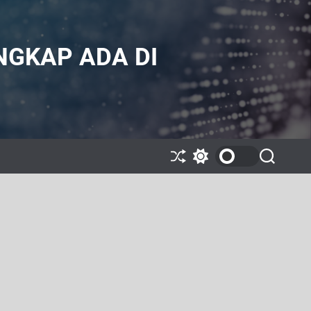
NGKAP ADA DI
S
S
S
h
w
e
u
i
a
ff
t
r
l
c
c
e
h
h
c
o
l
o
r
m
o