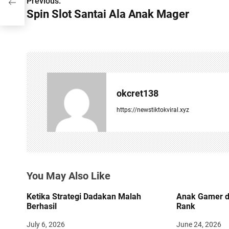
Previous:
P
Spin Slot Santai Ala Anak Mager
o
s
t
n
okcret138
a
https://newstiktokviral.xyz
v
i
g
You May Also Like
a
t
Ketika Strategi Dadakan Malah
Anak Gamer d
Berhasil
Rank
i
July 6, 2026
June 24, 2026