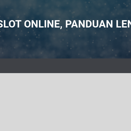
SLOT ONLINE, PANDUAN LE