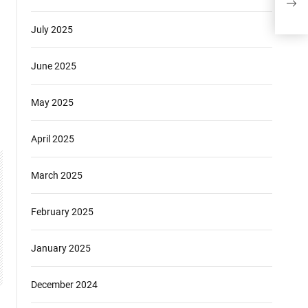
July 2025
June 2025
May 2025
April 2025
March 2025
February 2025
January 2025
December 2024