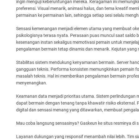
ingin menguji keberuntungan mereka. Keragaman ini memungk
preferensi. Visual menarik, animasi halus, dan tema kreatif me
permainan ke permainan lain, sehingga setiap sesi selalu meng
Sensasi kemenangan menjadi elemen utama yang membuat okepl
psikologisnya terasa nyata. Perasaan puas muncul saat saldo 
kesenangan instan sekaligus memotivasi pemain untuk menjelaja
pengalaman bermain tetap dinamis dan menarik. Kejutan yang 
Stabilitas sistem mendukung kenyamanan bermain. Server handa
gangguan teknis. Performa konsisten memungkinkan pemain f
masalah teknis. Hal ini memberikan pengalaman bermain profes
menyenangkan.
Keamanan data menjadi prioritas utama. Sistem perlindungan me
dapat bermain dengan tenang tanpa khawatir risiko eksternal
digital dan sensasi menang yang ditawarkan, membuat pengal
Mau coba langsung sensasinya? Gaskeun ke situs resminya di si
Layanan dukungan yang responsif menambah nilai lebih. Tim