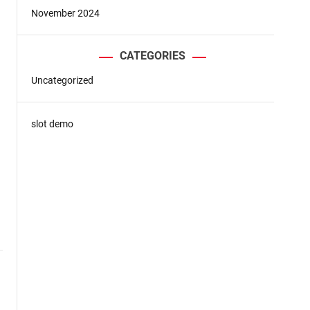
November 2024
CATEGORIES
Uncategorized
slot demo