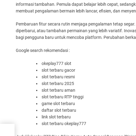
informasi tambahan. Pemula dapat belajar lebih cepat, sedangk
membuat pengalaman bermain lebih lancar, efisien, dan meny
Pembaruan fitur secara rutin menjaga pengalaman tetap segar.
diperbarui, atau tambahan permainan yang lebih variatif. Inov
bagi pengguna baru untuk mencoba platform. Perubahan berkal
Google search rekomendasi :
okeplay777 slot
slot terbaru gacor
slot terbaru resmi
slot terbaru 2025
slot terbaru aman
slot terbaru RTP tinggi
game slot terbaru
daftar slot terbaru
link slot terbaru
slot terbaru okeplay777
1