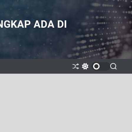
NGKAP ADA DI
S
S
S
h
w
e
u
i
a
ff
t
r
l
c
c
e
h
h
c
o
l
o
r
m
o