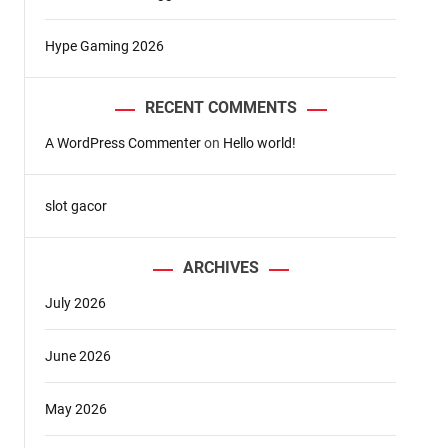
Hype Gaming 2026
RECENT COMMENTS
A WordPress Commenter
on
Hello world!
slot gacor
ARCHIVES
July 2026
June 2026
May 2026