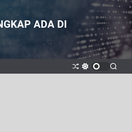
NGKAP ADA DI
S
S
S
h
w
e
u
i
a
ff
t
r
l
c
c
e
h
h
c
o
l
o
r
m
o