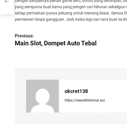
Dengan banyaknya pilihan game seru, bonus yang berlimpah, d
yang sempurna buat kamu yang pengen cari hiburan sekaligus n
setiap permainan punya peluang untuk menang besar. Semua fit
permainan tanpa gangguan. Jadi, kalau lagi cari cara buat isi do
P
Previous:
Main Slot, Dompet Auto Tebal
o
s
t
n
a
okcret138
v
https://newstiktokviral.xyz
i
g