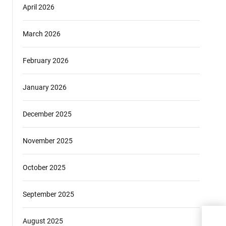
April 2026
March 2026
February 2026
January 2026
December 2025
November 2025
October 2025
September 2025
August 2025