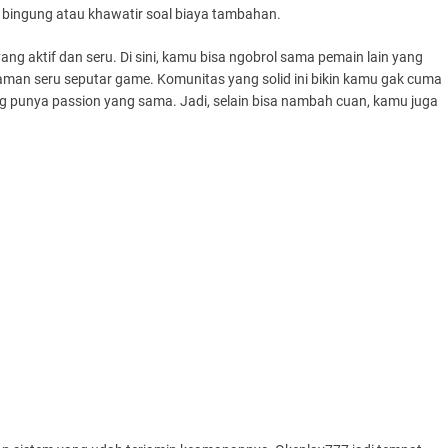
u bingung atau khawatir soal biaya tambahan.
g aktif dan seru. Di sini, kamu bisa ngobrol sama pemain lain yang
alaman seru seputar game. Komunitas yang solid ini bikin kamu gak cuma
g punya passion yang sama. Jadi, selain bisa nambah cuan, kamu juga