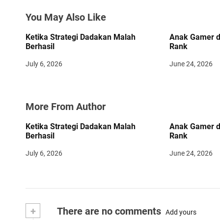
a
You May Also Like
t
Ketika Strategi Dadakan Malah
Anak Gamer d
i
Berhasil
Rank
o
July 6, 2026
June 24, 2026
n
More From Author
Ketika Strategi Dadakan Malah
Anak Gamer d
Berhasil
Rank
July 6, 2026
June 24, 2026
+
There are no comments
Add yours