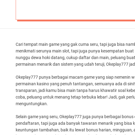
Cari tempat main game yang gak cuma seru, tapi juga bisa na
menikmati serunya main slot, tapi juga punya kesempatan buat 
nunggu dewa hoki datang, cukup daftar dan main, peluang bu
permainan menarik dan sistem yang udah teruji, Okeplay777 jadi
Okeplay777 punya berbagai macam game yang siap nemenin wak
permainan kasino yang penuh tantangan, semuanya ada di sini!
transparan, jadi kamu bisa main tanpa harus khawatir soal keb
coba, peluang untuk menang tetap terbuka lebar! Jadi, gak perl
menguntungkan.
Selain game yang seru, Okeplay777 juga punya berbagai bonus
pendaftaran, tapi juga ada banyak tawaran menarik yang bisa ka
keuntungan tambahan, baik itu lewat bonus harian, mingguan, at