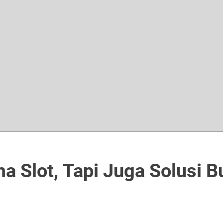
 Slot, Tapi Juga Solusi Bu