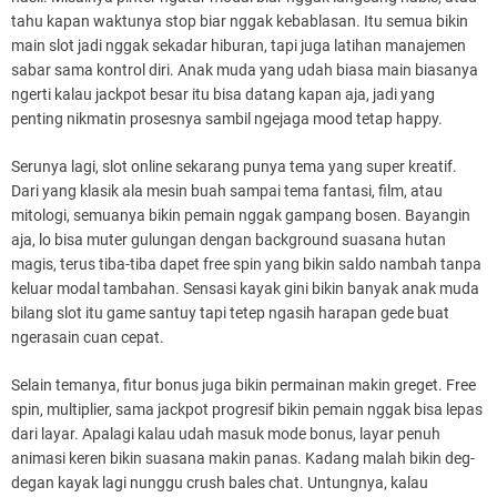
tahu kapan waktunya stop biar nggak kebablasan. Itu semua bikin
main slot jadi nggak sekadar hiburan, tapi juga latihan manajemen
sabar sama kontrol diri. Anak muda yang udah biasa main biasanya
ngerti kalau jackpot besar itu bisa datang kapan aja, jadi yang
penting nikmatin prosesnya sambil ngejaga mood tetap happy.
Serunya lagi, slot online sekarang punya tema yang super kreatif.
Dari yang klasik ala mesin buah sampai tema fantasi, film, atau
mitologi, semuanya bikin pemain nggak gampang bosen. Bayangin
aja, lo bisa muter gulungan dengan background suasana hutan
magis, terus tiba-tiba dapet free spin yang bikin saldo nambah tanpa
keluar modal tambahan. Sensasi kayak gini bikin banyak anak muda
bilang slot itu game santuy tapi tetep ngasih harapan gede buat
ngerasain cuan cepat.
Selain temanya, fitur bonus juga bikin permainan makin greget. Free
spin, multiplier, sama jackpot progresif bikin pemain nggak bisa lepas
dari layar. Apalagi kalau udah masuk mode bonus, layar penuh
animasi keren bikin suasana makin panas. Kadang malah bikin deg-
degan kayak lagi nunggu crush bales chat. Untungnya, kalau