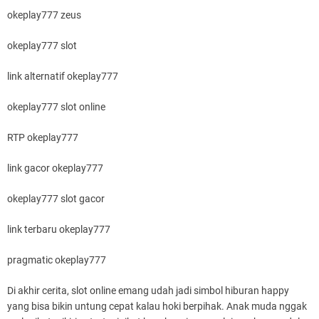
okeplay777 zeus
okeplay777 slot
link alternatif okeplay777
okeplay777 slot online
RTP okeplay777
link gacor okeplay777
okeplay777 slot gacor
link terbaru okeplay777
pragmatic okeplay777
Di akhir cerita, slot online emang udah jadi simbol hiburan happy
yang bisa bikin untung cepat kalau hoki berpihak. Anak muda nggak