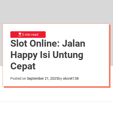
d
e
5 min read
Slot Online: Jalan
Happy Isi Untung
Cepat
Posted on
September 21, 2025
by
okcret138