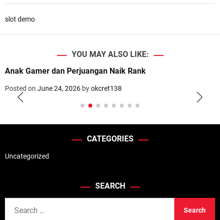
slot demo
YOU MAY ALSO LIKE:
Anak Gamer dan Perjuangan Naik Rank
Posted on
June 24, 2026
by
okcret138
CATEGORIES
Uncategorized
SEARCH
S
e