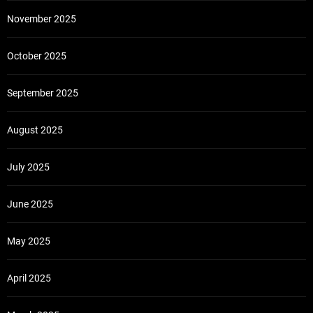
November 2025
October 2025
September 2025
August 2025
July 2025
June 2025
May 2025
April 2025