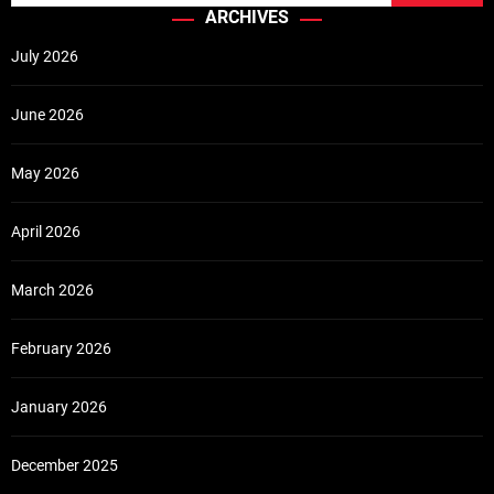
ARCHIVES
a
r
July 2026
c
h
June 2026
f
o
May 2026
r
:
April 2026
March 2026
February 2026
January 2026
December 2025