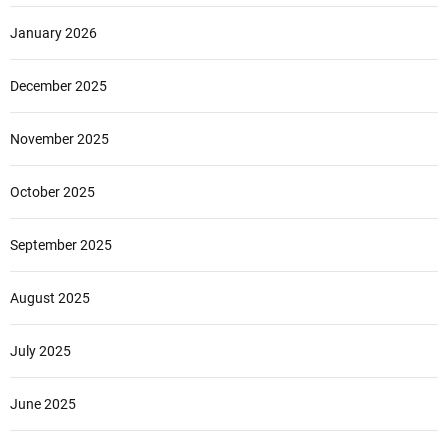
January 2026
December 2025
November 2025
October 2025
September 2025
August 2025
July 2025
June 2025