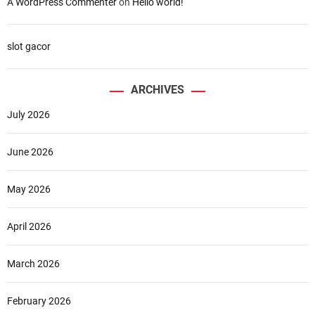
A WordPress Commenter
on
Hello world!
slot gacor
ARCHIVES
July 2026
June 2026
May 2026
April 2026
March 2026
February 2026