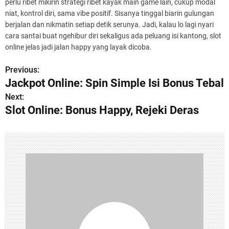
perlu ribet mikirin strategi ribet kayak main game lain, cukup modal
niat, kontrol diri, sama vibe positif. Sisanya tinggal biarin gulungan
berjalan dan nikmatin setiap detik serunya. Jadi, kalau lo lagi nyari
cara santai buat ngehibur diri sekaligus ada peluang isi kantong, slot
online jelas jadi jalan happy yang layak dicoba.
Previous:
P
Jackpot Online: Spin Simple Isi Bonus Tebal
o
Next:
Slot Online: Bonus Happy, Rejeki Deras
s
t
n
a
v
i
g