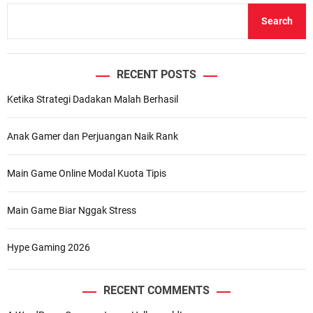
Search
RECENT POSTS
Ketika Strategi Dadakan Malah Berhasil
Anak Gamer dan Perjuangan Naik Rank
Main Game Online Modal Kuota Tipis
Main Game Biar Nggak Stress
Hype Gaming 2026
RECENT COMMENTS