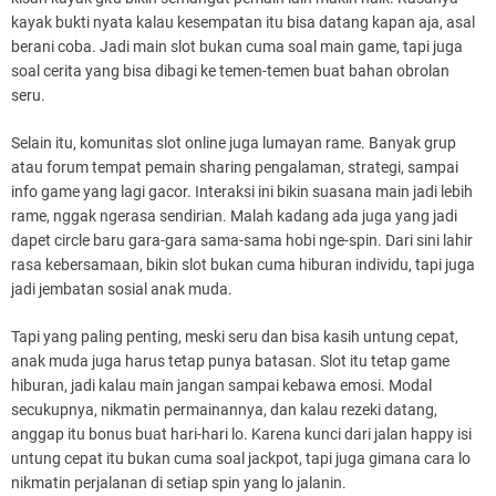
kayak bukti nyata kalau kesempatan itu bisa datang kapan aja, asal
berani coba. Jadi main slot bukan cuma soal main game, tapi juga
soal cerita yang bisa dibagi ke temen-temen buat bahan obrolan
seru.
Selain itu, komunitas slot online juga lumayan rame. Banyak grup
atau forum tempat pemain sharing pengalaman, strategi, sampai
info game yang lagi gacor. Interaksi ini bikin suasana main jadi lebih
rame, nggak ngerasa sendirian. Malah kadang ada juga yang jadi
dapet circle baru gara-gara sama-sama hobi nge-spin. Dari sini lahir
rasa kebersamaan, bikin slot bukan cuma hiburan individu, tapi juga
jadi jembatan sosial anak muda.
Tapi yang paling penting, meski seru dan bisa kasih untung cepat,
anak muda juga harus tetap punya batasan. Slot itu tetap game
hiburan, jadi kalau main jangan sampai kebawa emosi. Modal
secukupnya, nikmatin permainannya, dan kalau rezeki datang,
anggap itu bonus buat hari-hari lo. Karena kunci dari jalan happy isi
untung cepat itu bukan cuma soal jackpot, tapi juga gimana cara lo
nikmatin perjalanan di setiap spin yang lo jalanin.