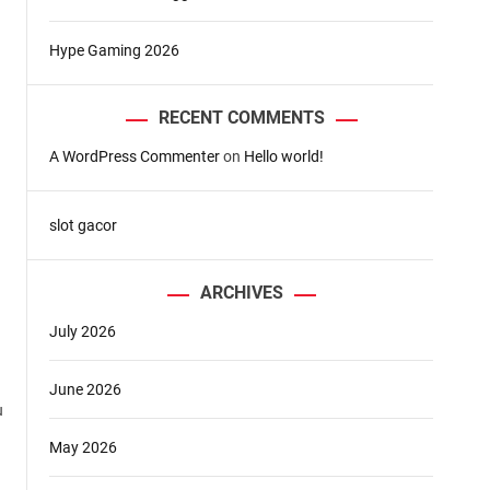
Hype Gaming 2026
RECENT COMMENTS
A WordPress Commenter
on
Hello world!
slot gacor
ARCHIVES
July 2026
June 2026
u
May 2026