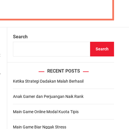
Search
Search
t
RECENT POSTS
-
Ketika Strategi Dadakan Malah Berhasil
Anak Gamer dan Perjuangan Naik Rank
Main Game Online Modal Kuota Tipis
Main Game Biar Nggak Stress