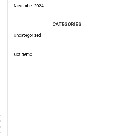
November 2024
CATEGORIES
Uncategorized
slot demo