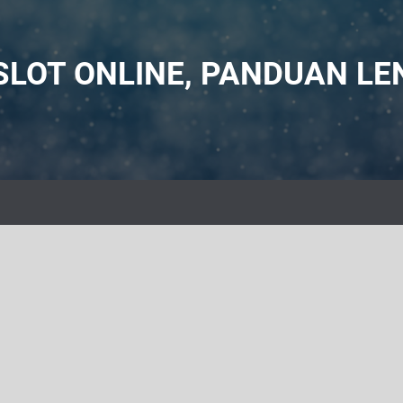
SLOT ONLINE, PANDUAN LE