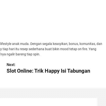
i lifestyle anak muda. Dengan segala keasyikan, bonus, komunitas, dan
y tiap hari itu resep sederhana buat bikin mood tetap on fire. Yang
fnya ngalir bareng tiap spin.
Next:
Slot Online: Trik Happy Isi Tabungan