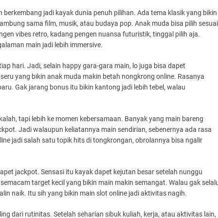
h berkembang jadi kayak dunia penuh pilihan. Ada tema klasik yang bikin
yambung sama film, musik, atau budaya pop. Anak muda bisa pilih sesuai
en vibes retro, kadang pengen nuansa futuristik, tinggal pilih aja.
galaman main jadi lebih immersive.
ap hari. Jadi, selain happy gara-gara main, lo juga bisa dapet
t seru yang bikin anak muda makin betah nongkrong online. Rasanya
ru. Gak jarang bonus itu bikin kantong jadi lebih tebel, walau
 kalah, tapi lebih ke momen kebersamaan. Banyak yang main bareng
ackpot. Jadi walaupun keliatannya main sendirian, sebenernya ada rasa
ine jadi salah satu topik hits di tongkrongan, obrolannya bisa ngalir
 dapet jackpot. Sensasi itu kayak dapet kejutan besar setelah nunggu
i semacam target kecil yang bikin main makin semangat. Walau gak selal
n naik. Itu sih yang bikin main slot online jadi aktivitas nagih.
dari rutinitas. Setelah seharian sibuk kuliah, kerja, atau aktivitas lain,