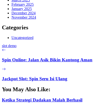
March 2025
February 2025
January 2025
December 2024
November 2024
Categories
Uncategorized
slot demo
Spin Online: Jalan Asik Bikin Kantong Aman
Jackpot Slot: Spin Seru Isi Ulang
You May Also Like:
Ketika Strategi Dadakan Malah Berhasil