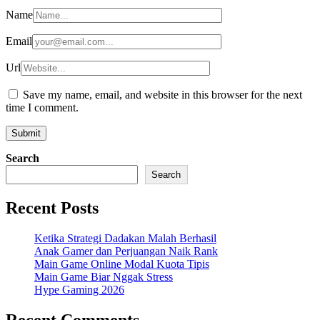
Name
Email
Url
Save my name, email, and website in this browser for the next
time I comment.
Search
Search
Recent Posts
Ketika Strategi Dadakan Malah Berhasil
Anak Gamer dan Perjuangan Naik Rank
Main Game Online Modal Kuota Tipis
Main Game Biar Nggak Stress
Hype Gaming 2026
Recent Comments