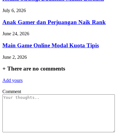
July 6, 2026
Anak Gamer dan Perjuangan Naik Rank
June 24, 2026
Main Game Online Modal Kuota Tipis
June 2, 2026
+
There are no comments
Add yours
Comment