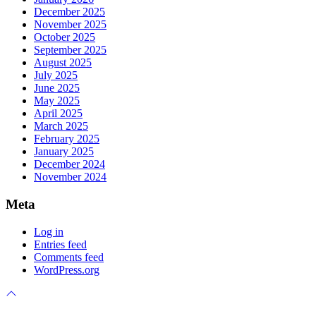
December 2025
November 2025
October 2025
September 2025
August 2025
July 2025
June 2025
May 2025
April 2025
March 2025
February 2025
January 2025
December 2024
November 2024
Meta
Log in
Entries feed
Comments feed
WordPress.org
Scroll
to