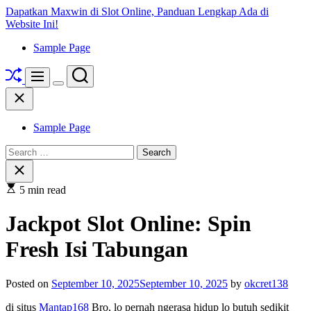
Skip
Dapatkan Maxwin di Slot Online, Panduan Lengkap Ada di
to
Website Ini!
content
Sample Page
Shuffle
Search
Menu
Switch
Close
color
mode
Sample Page
Search
for:
Close
search
5 min read
Jackpot Slot Online: Spin
Fresh Isi Tabungan
Posted on
September 10, 2025
September 10, 2025
by
okcret138
di situs
Mantap168
Bro, lo pernah ngerasa hidup lo butuh sedikit