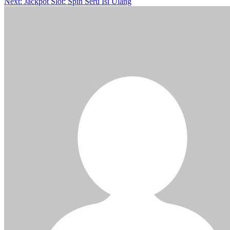
Next:
Jackpot Slot: Spin Seru Isi Ulang
navigation