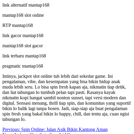
link alternatif mantap168
mantap168 slot online
RTP mantap168
link gacor mantap168
mantap168 slot gacor
link terbaru mantap168
pragmatic mantap168
Intinya, jackpot slot online tuh lebih dari sekedar game. Ini
pengalaman, vibe, dan kesempatan yang bisa bikin hidup anak
muda lebih seru. Lo bisa spin fresh kapan aja, nikmatin tiap detik,
dan liat tabungan lo tumbuh pelan tapi pasti. Rasanya kayak
nikmatin kopi hangat sambil nonton sunset, tapi versi modern dan
digital. Sensasi menang, thrill tiap spin, dan komunitas yang suportif
bikin lo balik lagi tanpa bosen. Jadi, siap-siap aja buat pengalaman
spin fresh yang bakal bikin lo happy, chill, dan tentu aja, cuan ngisi
tabungan lo.
Post
Previous:
Spin Online: Jalan Asik Bikin Kantong Aman