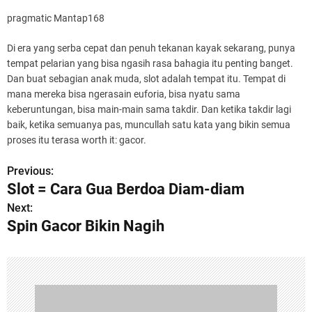
pragmatic Mantap168
Di era yang serba cepat dan penuh tekanan kayak sekarang, punya
tempat pelarian yang bisa ngasih rasa bahagia itu penting banget.
Dan buat sebagian anak muda, slot adalah tempat itu. Tempat di
mana mereka bisa ngerasain euforia, bisa nyatu sama
keberuntungan, bisa main-main sama takdir. Dan ketika takdir lagi
baik, ketika semuanya pas, muncullah satu kata yang bikin semua
proses itu terasa worth it: gacor.
Previous:
P
Slot = Cara Gua Berdoa Diam-diam
o
Next:
Spin Gacor Bikin Nagih
s
t
n
a