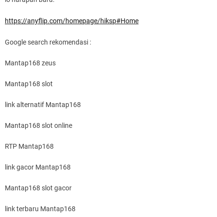
https://anyflip.com/homepage/hiksp#Home
Google search rekomendasi :
Mantap168 zeus
Mantap168 slot
link alternatif Mantap168
Mantap168 slot online
RTP Mantap168
link gacor Mantap168
Mantap168 slot gacor
link terbaru Mantap168