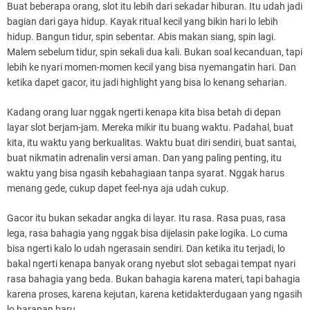
Buat beberapa orang, slot itu lebih dari sekadar hiburan. Itu udah jadi
bagian dari gaya hidup. Kayak ritual kecil yang bikin hari lo lebih
hidup. Bangun tidur, spin sebentar. Abis makan siang, spin lagi.
Malem sebelum tidur, spin sekali dua kali. Bukan soal kecanduan, tapi
lebih ke nyari momen-momen kecil yang bisa nyemangatin hari. Dan
ketika dapet gacor, itu jadi highlight yang bisa lo kenang seharian.
Kadang orang luar nggak ngerti kenapa kita bisa betah di depan
layar slot berjam-jam. Mereka mikir itu buang waktu. Padahal, buat
kita, itu waktu yang berkualitas. Waktu buat diri sendiri, buat santai,
buat nikmatin adrenalin versi aman. Dan yang paling penting, itu
waktu yang bisa ngasih kebahagiaan tanpa syarat. Nggak harus
menang gede, cukup dapet feel-nya aja udah cukup.
Gacor itu bukan sekadar angka di layar. Itu rasa. Rasa puas, rasa
lega, rasa bahagia yang nggak bisa dijelasin pake logika. Lo cuma
bisa ngerti kalo lo udah ngerasain sendiri. Dan ketika itu terjadi, lo
bakal ngerti kenapa banyak orang nyebut slot sebagai tempat nyari
rasa bahagia yang beda. Bukan bahagia karena materi, tapi bahagia
karena proses, karena kejutan, karena ketidakterdugaan yang ngasih
lo harapan baru.