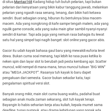
di situs
Mantap168
Kadang hidup tuh butuh pelarian, tapi bukan
pelarian dari kenyataan yang bikin kabur tanggung jawab, melainkan
pelarian yang ngasih rasa senang, tenang, dan bikin hati ketawa
sendiri. Buat sebagian orang, hiburan itu bentuknya bisa macem-
macem. Ada yang nongkrong di kafe sampe tengah malem, ada yang
ngulik game console, ada yang suka main gitar sambil nyanyi-nyanyi
sendiri di kamar. Tapi ada juga yang nemuin rasa bahagia itu lewat
satu hal yang simpel tapi nagih banget: slot online yang gacor abis.
Gacor itu udah kayak bahasa gaul baru yang mewakili euforia level
dewa. Bukan cuma soal menang, tapi lebih ke rasa puas ketika lo
neken spin dan layar slot lo berubah jadi pesta kembang api. Scatter
muncul, wild nempel di mana-mana, terus muncul tulisan “BIG WIN”
atau “MEGA JACKPOT”. Rasanya tuh kayak lo baru dapet
pengakuan dari semesta. Gacor bukan sekadar kata, tapi
pengalaman spiritual versi slot.
Banyak orang mikir, main slot cuma buang waktu, padahal buat
sebagian anak muda zaman sekarang, slot tuh kayak terapi.
Bayangin lo habis seharian kerja atau kuliah, kepala mumet sama
deadline, tugas numpuk, atau drama kehidupan yang nggak ada