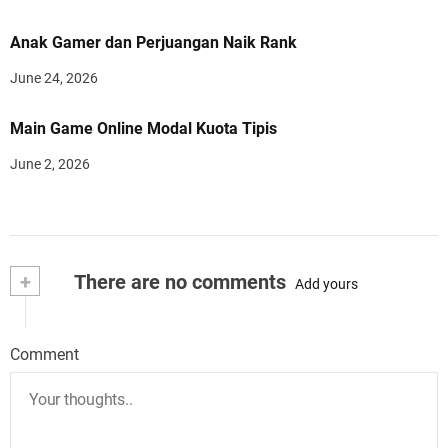
Anak Gamer dan Perjuangan Naik Rank
June 24, 2026
Main Game Online Modal Kuota Tipis
June 2, 2026
+
There are no comments
Add yours
Comment