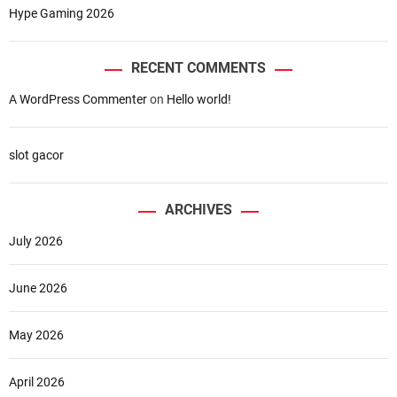
Hype Gaming 2026
RECENT COMMENTS
A WordPress Commenter
on
Hello world!
slot gacor
ARCHIVES
July 2026
June 2026
May 2026
April 2026