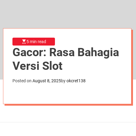
d
e
5 min read
Gacor: Rasa Bahagia
Versi Slot
Posted on
August 8, 2025
by
okcret138