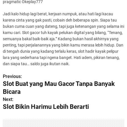
pragmatic Okeplay777
Jadi kalo hidup lagi berat, kerjaan numpuk, atau hati lagi kacau
karena cinta yang gak pasti, cobain deh beberapa spin. Siapa tau
bukan cuma cuan yang dateng, tapi juga ketenangan yang selama ini
kamu cari. Slot gacor tuh kayak pelukan digital yang bilang, “Tenang,
semuanya bakal baik-baik aja.” Kadang bukan hasil akhirnya yang
penting, tapi perjalanannya yang bikin kamu merasa lebih hidup. Dan
di tengah dunia yang kadang terlalu keras, slot hadir kayak pelipur
lara yang sederhana tapi ngena banget. Hati adem, pikiran tenang,
dan siapa tau… saldo juga ikutan naik.
Previous:
P
Slot Buat yang Mau Gacor Tanpa Banyak
o
Bicara
s
Next:
Slot Bikin Harimu Lebih Berarti
t
n