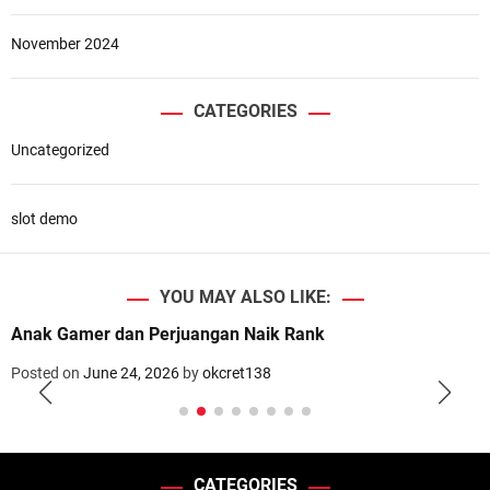
November 2024
CATEGORIES
Uncategorized
slot demo
YOU MAY ALSO LIKE:
Anak Gamer dan Perjuangan Naik Rank
Posted on
June 24, 2026
by
okcret138
CATEGORIES