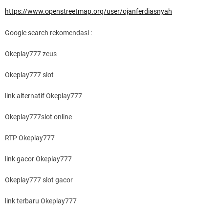
https://www.openstreetmap.org/user/ojanferdiasnyah
Google search rekomendasi :
Okeplay777 zeus
Okeplay777 slot
link alternatif Okeplay777
Okeplay777slot online
RTP Okeplay777
link gacor Okeplay777
Okeplay777 slot gacor
link terbaru Okeplay777