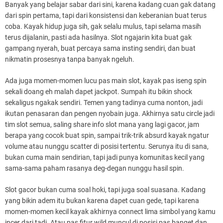
Banyak yang belajar sabar dari sini, karena kadang cuan gak datang
dari spin pertama, tapi dari konsistensi dan keberanian buat terus
coba. Kayak hidup juga sih, gak selalu mulus, tapi selama masih
terus dijalanin, pasti ada hasilnya. Slot ngajarin kita buat gak
gampang nyerah, buat percaya sama insting sendiri, dan buat
nikmatin prosesnya tanpa banyak ngeluh.
Ada juga momen-momen lucu pas main slot, kayak pas iseng spin
sekali doang eh malah dapet jackpot. Sumpah itu bikin shock
sekaligus ngakak sendiri. Temen yang tadinya cuma nonton, jadi
ikutan penasaran dan pengen nyobain juga. Akhirnya satu circle jadi
tim slot semua, saling share info slot mana yang lagi gacor, jam
berapa yang cocok buat spin, sampai trik-trik absurd kayak ngatur
volume atau nunggu scatter di posisi tertentu. Serunya itu di sana,
bukan cuma main sendirian, tapi jadi punya komunitas kecil yang
sama-sama paham rasanya deg-degan nunggu hasil spin.
Slot gacor bukan cuma soal hoki, tapi juga soal suasana. Kadang
yang bikin adem itu bukan karena dapet cuan gede, tapi karena
momen-momen kecil kayak akhirnya connect lima simbol yang kamu
incer dari tadi. Atau pas fitur wild muncul di posisi pas banget dan