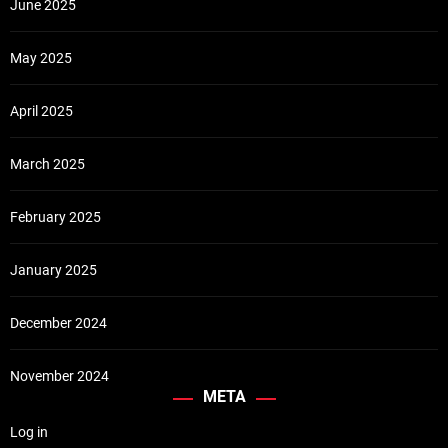
June 2025
May 2025
April 2025
March 2025
February 2025
January 2025
December 2024
November 2024
META
Log in