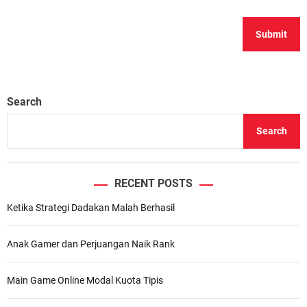
Search
Search
RECENT POSTS
Ketika Strategi Dadakan Malah Berhasil
Anak Gamer dan Perjuangan Naik Rank
Main Game Online Modal Kuota Tipis