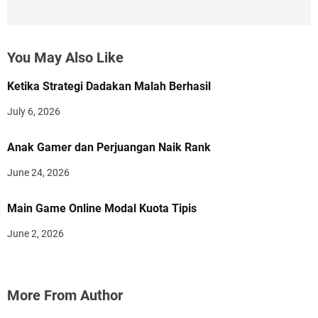
You May Also Like
Ketika Strategi Dadakan Malah Berhasil
July 6, 2026
Anak Gamer dan Perjuangan Naik Rank
June 24, 2026
Main Game Online Modal Kuota Tipis
June 2, 2026
More From Author