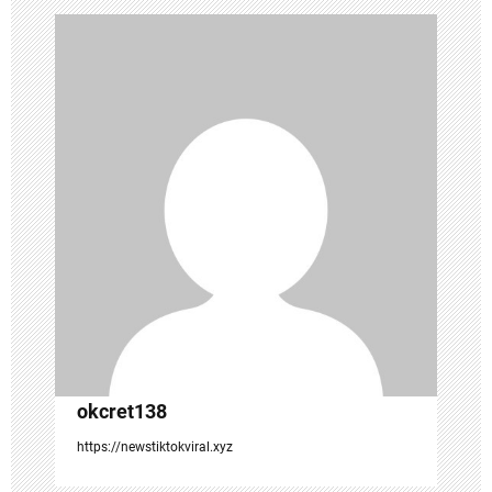
a
v
i
g
a
t
i
o
n
okcret138
https://newstiktokviral.xyz