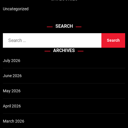
Uncategorized
SEARCH
S
e
ARCHIVES
a
r
July 2026
c
h
June 2026
f
o
May 2026
r
:
April 2026
March 2026