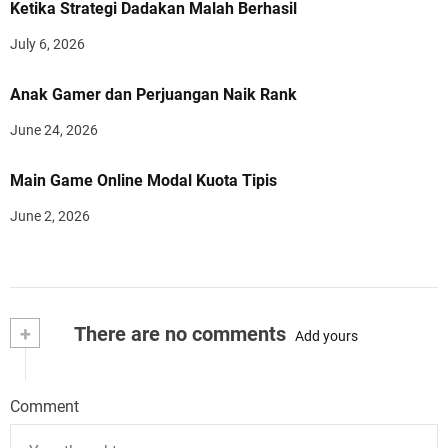
Ketika Strategi Dadakan Malah Berhasil
July 6, 2026
Anak Gamer dan Perjuangan Naik Rank
June 24, 2026
Main Game Online Modal Kuota Tipis
June 2, 2026
+
There are no comments
Add yours
Comment