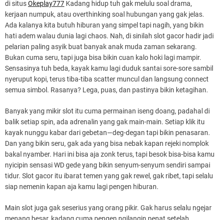
di situs
Okeplay777
Kadang hidup tuh gak melulu soal drama,
kerjaan numpuk, atau overthinking soal hubungan yang gak jelas.
Ada kalanya kita butuh hiburan yang simpel tapi nagih, yang bikin
hati adem walau dunia lagi chaos. Nah, di sinilah slot gacor hadir jadi
pelarian paling asyik buat banyak anak muda zaman sekarang.
Bukan cuma seru, tapi juga bisa bikin cuan kalo hoki lagi mampir.
Sensasinya tuh beda, kayak kamu lagi duduk santai sore-sore sambil
nyeruput kopi, terus tiba-tiba scatter muncul dan langsung connect
semua simbol. Rasanya? Lega, puas, dan pastinya bikin ketagihan.
Banyak yang mikir slot itu cuma permainan iseng doang, padahal di
balik setiap spin, ada adrenalin yang gak main-main. Setiap klik itu
kayak nunggu kabar dari gebetan—deg-degan tapi bikin penasaran.
Dan yang bikin seru, gak ada yang bisa nebak kapan rejeki nomplok
bakal nyamber. Hari ini bisa aja zonk terus, tapi besok bisa-bisa kamu
nyicipin sensasi WD gede yang bikin senyum-senyum sendiri sampai
tidur. Slot gacor itu ibarat temen yang gak rewel, gak ribet, tapi selalu
siap nemenin kapan aja kamu lagi pengen hiburan.
Main slot juga gak seserius yang orang pikir. Gak harus selalu ngejar
menang besar, kadang cuma pengen ngilangin penat setelah