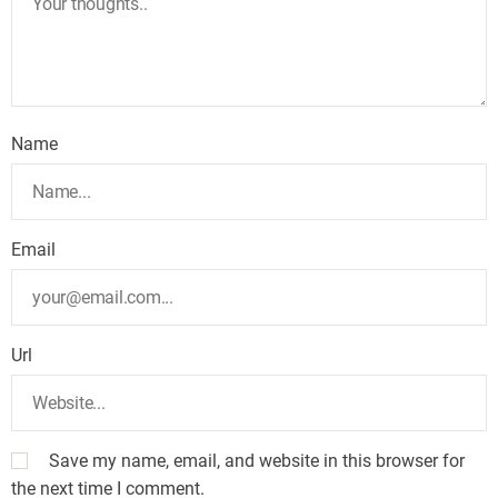
Name
Email
Url
Save my name, email, and website in this browser for
the next time I comment.