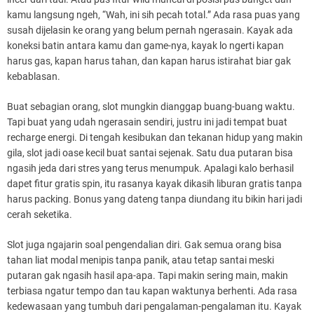
kamu langsung ngeh, “Wah, ini sih pecah total.” Ada rasa puas yang
susah dijelasin ke orang yang belum pernah ngerasain. Kayak ada
koneksi batin antara kamu dan game-nya, kayak lo ngerti kapan
harus gas, kapan harus tahan, dan kapan harus istirahat biar gak
kebablasan.
Buat sebagian orang, slot mungkin dianggap buang-buang waktu.
Tapi buat yang udah ngerasain sendiri, justru ini jadi tempat buat
recharge energi. Di tengah kesibukan dan tekanan hidup yang makin
gila, slot jadi oase kecil buat santai sejenak. Satu dua putaran bisa
ngasih jeda dari stres yang terus menumpuk. Apalagi kalo berhasil
dapet fitur gratis spin, itu rasanya kayak dikasih liburan gratis tanpa
harus packing. Bonus yang dateng tanpa diundang itu bikin hari jadi
cerah seketika.
Slot juga ngajarin soal pengendalian diri. Gak semua orang bisa
tahan liat modal menipis tanpa panik, atau tetap santai meski
putaran gak ngasih hasil apa-apa. Tapi makin sering main, makin
terbiasa ngatur tempo dan tau kapan waktunya berhenti. Ada rasa
kedewasaan yang tumbuh dari pengalaman-pengalaman itu. Kayak