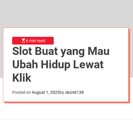
d
e
6 min read
Slot Buat yang Mau
Ubah Hidup Lewat
Klik
Posted on
August 1, 2025
by
okcret138