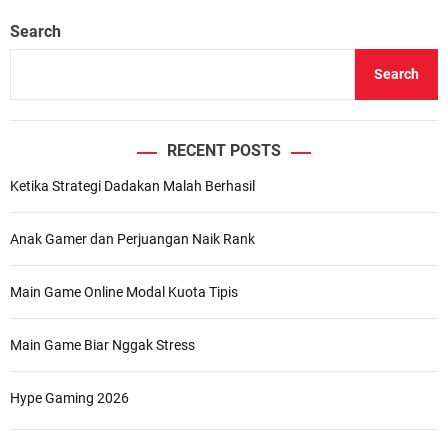
Search
Search
RECENT POSTS
Ketika Strategi Dadakan Malah Berhasil
Anak Gamer dan Perjuangan Naik Rank
Main Game Online Modal Kuota Tipis
Main Game Biar Nggak Stress
Hype Gaming 2026