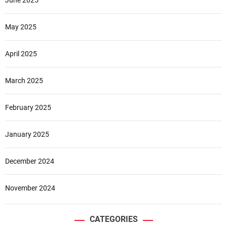
June 2025
May 2025
April 2025
March 2025
February 2025
January 2025
December 2024
November 2024
CATEGORIES