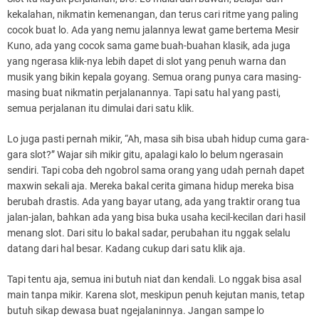
kekalahan, nikmatin kemenangan, dan terus cari ritme yang paling
cocok buat lo. Ada yang nemu jalannya lewat game bertema Mesir
Kuno, ada yang cocok sama game buah-buahan klasik, ada juga
yang ngerasa klik-nya lebih dapet di slot yang penuh warna dan
musik yang bikin kepala goyang. Semua orang punya cara masing-
masing buat nikmatin perjalanannya. Tapi satu hal yang pasti,
semua perjalanan itu dimulai dari satu klik.
Lo juga pasti pernah mikir, “Ah, masa sih bisa ubah hidup cuma gara-
gara slot?” Wajar sih mikir gitu, apalagi kalo lo belum ngerasain
sendiri. Tapi coba deh ngobrol sama orang yang udah pernah dapet
maxwin sekali aja. Mereka bakal cerita gimana hidup mereka bisa
berubah drastis. Ada yang bayar utang, ada yang traktir orang tua
jalan-jalan, bahkan ada yang bisa buka usaha kecil-kecilan dari hasil
menang slot. Dari situ lo bakal sadar, perubahan itu nggak selalu
datang dari hal besar. Kadang cukup dari satu klik aja.
Tapi tentu aja, semua ini butuh niat dan kendali. Lo nggak bisa asal
main tanpa mikir. Karena slot, meskipun penuh kejutan manis, tetap
butuh sikap dewasa buat ngejalaninnya. Jangan sampe lo