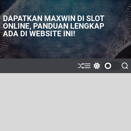
S
k
i
DAPATKAN MAXWIN DI SLOT
p
ONLINE, PANDUAN LENGKAP
t
ADA DI WEBSITE INI!
o
c
o
n
t
e
S
M
S
S
h
e
w
e
n
u
n
i
a
t
ff
u
t
r
l
c
c
e
h
h
c
o
l
o
r
m
o