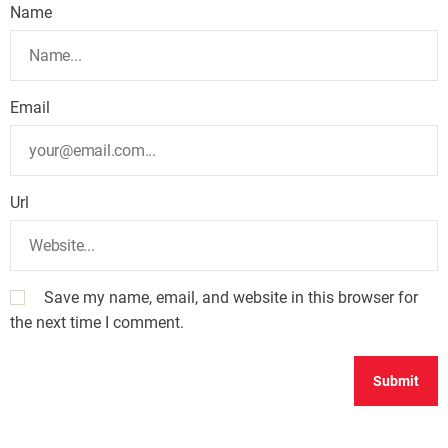
Name
Email
Url
Save my name, email, and website in this browser for
the next time I comment.