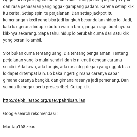
dan rasa penasaran yang nggak gampang padam. Karena setiap klik
itu cerita. Setiap spin itu perjalanan. Dan setiap jackpot itu
kemenangan kecil yang bisa jadi langkah besar dalam hidup lo. Jadi,
kalo lo ngerasa hidup lo butuh warna baru, jangan ragu buat nyoba
klik-nya sekarang. Siapa tahu, hidup lo berubah cuma dari satu klik
yang berani lo ambil.
Slot bukan cuma tentang uang. Dia tentang pengalaman. Tentang
perjalanan yang lo mulai sendiri, dan lo nikmati dengan caramu
sendiri. Ada tawa, ada tangis, ada rasa deg-degan yang nggak bisa
lo dapet di tempat lain. Lo bakal ngerti gimana caranya sabar,
gimana caranya bangkit, dan gimana rasanya jadi pemenang. Dan
semua itu nggak perlu proses ribet. Cukup klik.
http://delphi.larsbo.org/user/pahrilparulian
Google search rekomendasi :
Mantap168 zeus