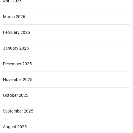
April 2026
March 2026
February 2026
January 2026
December 2025
November 2025
October 2025
September 2025
August 2025