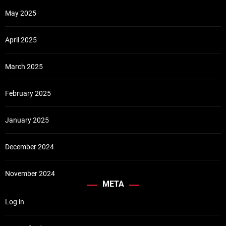
May 2025
April 2025
March 2025
February 2025
January 2025
December 2024
November 2024
META
Log in