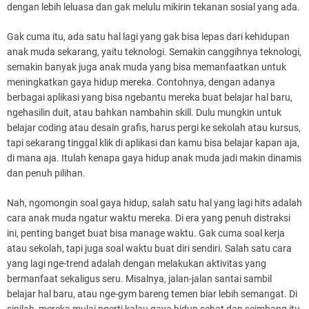
dengan lebih leluasa dan gak melulu mikirin tekanan sosial yang ada.
Gak cuma itu, ada satu hal lagi yang gak bisa lepas dari kehidupan
anak muda sekarang, yaitu teknologi. Semakin canggihnya teknologi,
semakin banyak juga anak muda yang bisa memanfaatkan untuk
meningkatkan gaya hidup mereka. Contohnya, dengan adanya
berbagai aplikasi yang bisa ngebantu mereka buat belajar hal baru,
ngehasilin duit, atau bahkan nambahin skill. Dulu mungkin untuk
belajar coding atau desain grafis, harus pergi ke sekolah atau kursus,
tapi sekarang tinggal klik di aplikasi dan kamu bisa belajar kapan aja,
di mana aja. Itulah kenapa gaya hidup anak muda jadi makin dinamis
dan penuh pilihan.
Nah, ngomongin soal gaya hidup, salah satu hal yang lagi hits adalah
cara anak muda ngatur waktu mereka. Di era yang penuh distraksi
ini, penting banget buat bisa manage waktu. Gak cuma soal kerja
atau sekolah, tapi juga soal waktu buat diri sendiri. Salah satu cara
yang lagi nge-trend adalah dengan melakukan aktivitas yang
bermanfaat sekaligus seru. Misalnya, jalan-jalan santai sambil
belajar hal baru, atau nge-gym bareng temen biar lebih semangat. Di