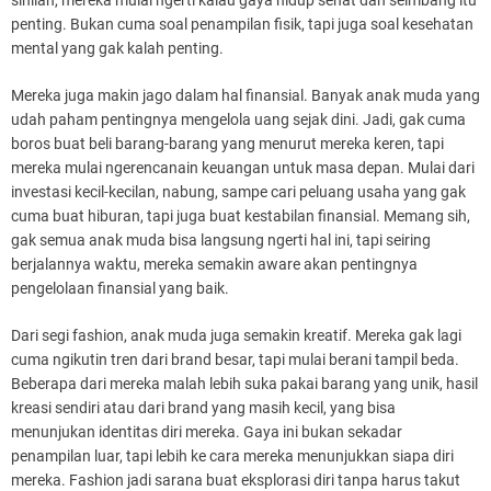
sinilah, mereka mulai ngerti kalau gaya hidup sehat dan seimbang itu
penting. Bukan cuma soal penampilan fisik, tapi juga soal kesehatan
mental yang gak kalah penting.
Mereka juga makin jago dalam hal finansial. Banyak anak muda yang
udah paham pentingnya mengelola uang sejak dini. Jadi, gak cuma
boros buat beli barang-barang yang menurut mereka keren, tapi
mereka mulai ngerencanain keuangan untuk masa depan. Mulai dari
investasi kecil-kecilan, nabung, sampe cari peluang usaha yang gak
cuma buat hiburan, tapi juga buat kestabilan finansial. Memang sih,
gak semua anak muda bisa langsung ngerti hal ini, tapi seiring
berjalannya waktu, mereka semakin aware akan pentingnya
pengelolaan finansial yang baik.
Dari segi fashion, anak muda juga semakin kreatif. Mereka gak lagi
cuma ngikutin tren dari brand besar, tapi mulai berani tampil beda.
Beberapa dari mereka malah lebih suka pakai barang yang unik, hasil
kreasi sendiri atau dari brand yang masih kecil, yang bisa
menunjukan identitas diri mereka. Gaya ini bukan sekadar
penampilan luar, tapi lebih ke cara mereka menunjukkan siapa diri
mereka. Fashion jadi sarana buat eksplorasi diri tanpa harus takut