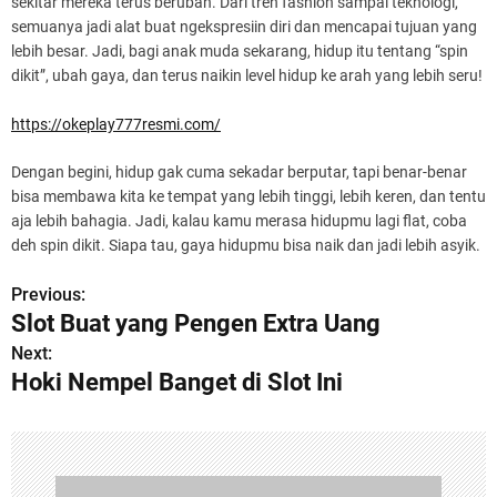
sekitar mereka terus berubah. Dari tren fashion sampai teknologi,
semuanya jadi alat buat ngekspresiin diri dan mencapai tujuan yang
lebih besar. Jadi, bagi anak muda sekarang, hidup itu tentang “spin
dikit”, ubah gaya, dan terus naikin level hidup ke arah yang lebih seru!
https://okeplay777resmi.com/
Dengan begini, hidup gak cuma sekadar berputar, tapi benar-benar
bisa membawa kita ke tempat yang lebih tinggi, lebih keren, dan tentu
aja lebih bahagia. Jadi, kalau kamu merasa hidupmu lagi flat, coba
deh spin dikit. Siapa tau, gaya hidupmu bisa naik dan jadi lebih asyik.
Previous:
P
Slot Buat yang Pengen Extra Uang
o
Next:
Hoki Nempel Banget di Slot Ini
s
t
n