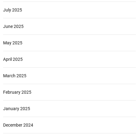
July 2025
June 2025
May 2025
April 2025
March 2025
February 2025
January 2025
December 2024