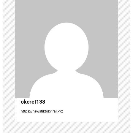
a
v
i
g
a
t
i
o
n
okcret138
https://newstiktokviral.xyz