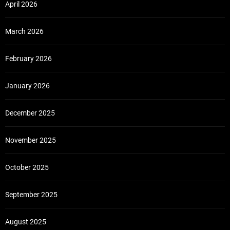
April 2026
March 2026
February 2026
January 2026
December 2025
November 2025
October 2025
September 2025
August 2025