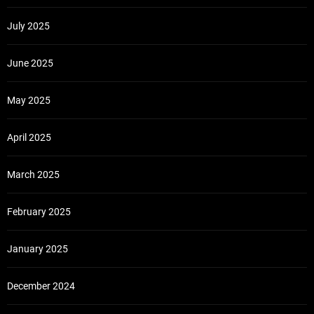
July 2025
June 2025
May 2025
April 2025
March 2025
February 2025
January 2025
December 2024