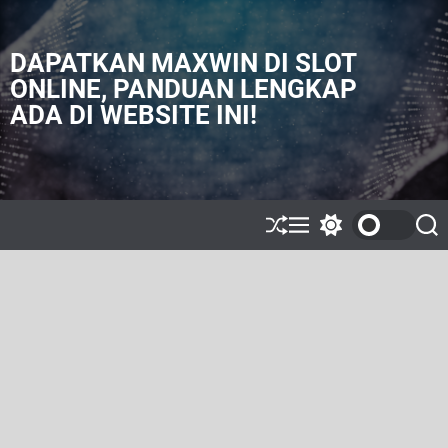
S
k
i
DAPATKAN MAXWIN DI SLOT
p
ONLINE, PANDUAN LENGKAP
t
ADA DI WEBSITE INI!
o
c
o
n
t
e
S
M
S
S
h
e
w
e
n
u
n
i
a
t
ff
u
t
r
l
c
c
e
h
h
c
o
l
o
r
m
o