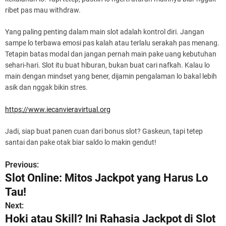
ribet pas mau withdraw.
Yang paling penting dalam main slot adalah kontrol diri. Jangan
sampe lo terbawa emosi pas kalah atau terlalu serakah pas menang.
Tetapin batas modal dan jangan pernah main pake uang kebutuhan
sehari-hari. Slot itu buat hiburan, bukan buat cari nafkah. Kalau lo
main dengan mindset yang bener, dijamin pengalaman lo bakal lebih
asik dan nggak bikin stres.
https://www.iecanvieravirtual.org
Jadi, siap buat panen cuan dari bonus slot? Gaskeun, tapi tetep
santai dan pake otak biar saldo lo makin gendut!
Previous:
P
Slot Online: Mitos Jackpot yang Harus Lo
o
Tau!
s
Next:
Hoki atau Skill? Ini Rahasia Jackpot di Slot
t