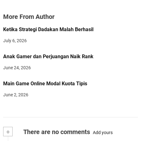
More From Author
Ketika Strategi Dadakan Malah Berhasil
July 6, 2026
Anak Gamer dan Perjuangan Naik Rank
June 24, 2026
Main Game Online Modal Kuota Tipis
June 2, 2026
+
There are no comments
Add yours