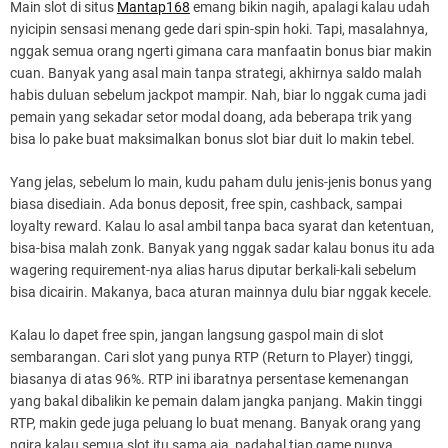
Main slot di situs
Mantap168
emang bikin nagih, apalagi kalau udah
nyicipin sensasi menang gede dari spin-spin hoki. Tapi, masalahnya,
nggak semua orang ngerti gimana cara manfaatin bonus biar makin
cuan. Banyak yang asal main tanpa strategi, akhirnya saldo malah
habis duluan sebelum jackpot mampir. Nah, biar lo nggak cuma jadi
pemain yang sekadar setor modal doang, ada beberapa trik yang
bisa lo pake buat maksimalkan bonus slot biar duit lo makin tebel.
Yang jelas, sebelum lo main, kudu paham dulu jenis-jenis bonus yang
biasa disediain. Ada bonus deposit, free spin, cashback, sampai
loyalty reward. Kalau lo asal ambil tanpa baca syarat dan ketentuan,
bisa-bisa malah zonk. Banyak yang nggak sadar kalau bonus itu ada
wagering requirement-nya alias harus diputar berkali-kali sebelum
bisa dicairin. Makanya, baca aturan mainnya dulu biar nggak kecele.
Kalau lo dapet free spin, jangan langsung gaspol main di slot
sembarangan. Cari slot yang punya RTP (Return to Player) tinggi,
biasanya di atas 96%. RTP ini ibaratnya persentase kemenangan
yang bakal dibalikin ke pemain dalam jangka panjang. Makin tinggi
RTP, makin gede juga peluang lo buat menang. Banyak orang yang
ngira kalau semua slot itu sama aja, padahal tiap game punya