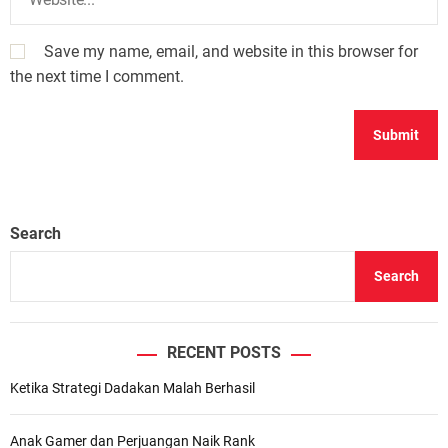
Save my name, email, and website in this browser for
the next time I comment.
Search
Search
RECENT POSTS
Ketika Strategi Dadakan Malah Berhasil
Anak Gamer dan Perjuangan Naik Rank