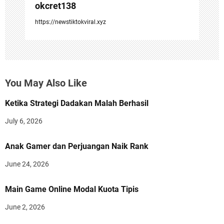
okcret138
https://newstiktokviral.xyz
You May Also Like
Ketika Strategi Dadakan Malah Berhasil
July 6, 2026
Anak Gamer dan Perjuangan Naik Rank
June 24, 2026
Main Game Online Modal Kuota Tipis
June 2, 2026