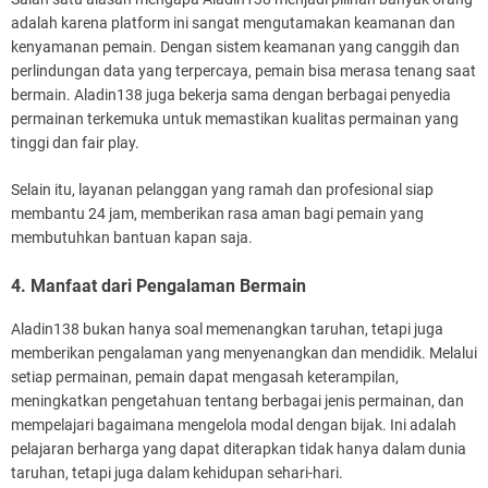
adalah karena platform ini sangat mengutamakan keamanan dan
kenyamanan pemain. Dengan sistem keamanan yang canggih dan
perlindungan data yang terpercaya, pemain bisa merasa tenang saat
bermain. Aladin138 juga bekerja sama dengan berbagai penyedia
permainan terkemuka untuk memastikan kualitas permainan yang
tinggi dan fair play.
Selain itu, layanan pelanggan yang ramah dan profesional siap
membantu 24 jam, memberikan rasa aman bagi pemain yang
membutuhkan bantuan kapan saja.
4. Manfaat dari Pengalaman Bermain
Aladin138 bukan hanya soal memenangkan taruhan, tetapi juga
memberikan pengalaman yang menyenangkan dan mendidik. Melalui
setiap permainan, pemain dapat mengasah keterampilan,
meningkatkan pengetahuan tentang berbagai jenis permainan, dan
mempelajari bagaimana mengelola modal dengan bijak. Ini adalah
pelajaran berharga yang dapat diterapkan tidak hanya dalam dunia
taruhan, tetapi juga dalam kehidupan sehari-hari.