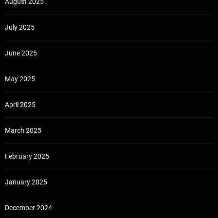
August 2025
July 2025
June 2025
May 2025
April 2025
March 2025
February 2025
January 2025
December 2024