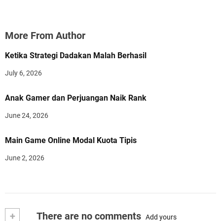
More From Author
Ketika Strategi Dadakan Malah Berhasil
July 6, 2026
Anak Gamer dan Perjuangan Naik Rank
June 24, 2026
Main Game Online Modal Kuota Tipis
June 2, 2026
+
There are no comments
Add yours