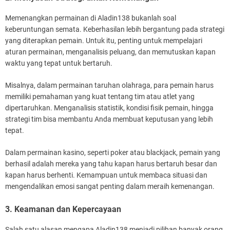
Memenangkan permainan di Aladin138 bukanlah soal
keberuntungan semata. Keberhasilan lebih bergantung pada strategi
yang diterapkan pemain. Untuk itu, penting untuk mempelajari
aturan permainan, menganalisis peluang, dan memutuskan kapan
waktu yang tepat untuk bertaruh.
Misalnya, dalam permainan taruhan olahraga, para pemain harus
memiliki pemahaman yang kuat tentang tim atau atlet yang
dipertaruhkan. Menganalisis statistik, kondisi fisik pemain, hingga
strategi tim bisa membantu Anda membuat keputusan yang lebih
tepat.
Dalam permainan kasino, seperti poker atau blackjack, pemain yang
berhasil adalah mereka yang tahu kapan harus bertaruh besar dan
kapan harus berhenti. Kemampuan untuk membaca situasi dan
mengendalikan emosi sangat penting dalam meraih kemenangan.
3. Keamanan dan Kepercayaan
Salah satu alasan mengapa Aladin138 menjadi pilihan banyak orang