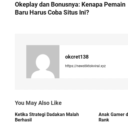
Okeplay dan Bonusnya: Kenapa Pemain
o
Baru Harus Coba Situs Ini?
s
t
n
a
okcret138
v
https://newstiktokviral.xyz
i
g
a
You May Also Like
t
Ketika Strategi Dadakan Malah
Anak Gamer d
i
Berhasil
Rank