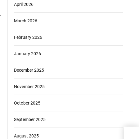
April 2026
.
March 2026
February 2026
January 2026
December 2025
November 2025
October 2025
September 2025
Slot
August 2025