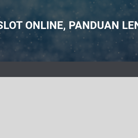
SLOT ONLINE, PANDUAN LE