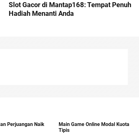
Slot Gacor di Mantap168: Tempat Penuh
Hadiah Menanti Anda
an Perjuangan Naik
Main Game Online Modal Kuota
Tipis