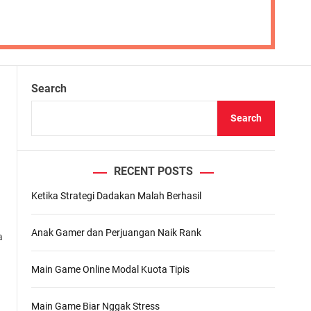
Search
Search
RECENT POSTS
Ketika Strategi Dadakan Malah Berhasil
Anak Gamer dan Perjuangan Naik Rank
a
Main Game Online Modal Kuota Tipis
Main Game Biar Nggak Stress