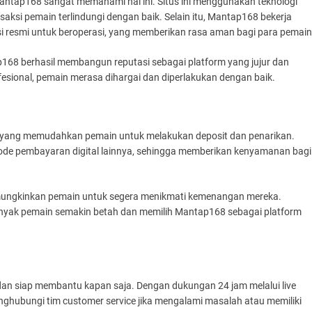
Mantap168 sangat memahami hal ini. Situs ini menggunakan teknologi
aksi pemain terlindungi dengan baik. Selain itu, Mantap168 bekerja
si resmi untuk beroperasi, yang memberikan rasa aman bagi para pemain
168 berhasil membangun reputasi sebagai platform yang jujur dan
esional, pemain merasa dihargai dan diperlakukan dengan baik.
yang memudahkan pemain untuk melakukan deposit dan penarikan.
etode pembayaran digital lainnya, sehingga memberikan kenyamanan bagi
emungkinkan pemain untuk segera menikmati kemenangan mereka.
anyak pemain semakin betah dan memilih Mantap168 sebagai platform
an siap membantu kapan saja. Dengan dukungan 24 jam melalui live
nghubungi tim customer service jika mengalami masalah atau memiliki