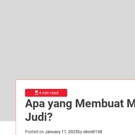
4 min read
Apa yang Membuat Ma
Judi?
Posted on
January 11, 2025
by
okcret138