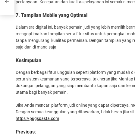
pertanyaan. Kecepatan dan kualitas pelayanan ini semakin memp
7. Tampilan Mobile yang Optimal
Dalam era digital ini, banyak pemain judi yang lebih memilih b
mengoptimalkan tampilan serta fitur situs untuk perangkat mobil
tanpa mengurangi kualitas permainan. Dengan tampilan yang 
saja dan di mana saja.
Kesimpulan
Dengan berbagai fitur unggulan seperti platform yang mudah d
serta sistem keamanan yang terpercaya, tak heran jika Mantap1
dukungan pelanggan yang siap membantu kapan saja dan kemud
utama bagi banyak pemain.
Jika Anda mencari platform judi online yang dapat dipercaya
Dengan semua keunggulan yang ditawarkan, tidak heran jika situ
https://pugspasta.com
Previous:
P