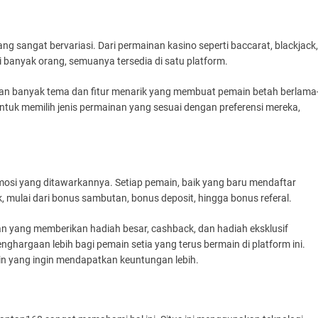
g sangat bervariasi. Dari permainan kasino seperti baccarat, blackjack,
i banyak orang, semuanya tersedia di satu platform.
an banyak tema dan fitur menarik yang membuat pemain betah berlama
uk memilih jenis permainan yang sesuai dengan preferensi mereka,
osi yang ditawarkannya. Setiap pemain, baik yang baru mendaftar
mulai dari bonus sambutan, bonus deposit, hingga bonus referal.
n yang memberikan hadiah besar, cashback, dan hadiah eksklusif
ghargaan lebih bagi pemain setia yang terus bermain di platform ini.
in yang ingin mendapatkan keuntungan lebih.