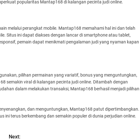
erkuat popularitas Mantap168 di kalangan pecinta judi online.
ermain melalui perangkat mobile. Mantap168 memahami hal ini dan telah
e. Situs ini dapat diakses dengan lancar di smartphone atau tablet,
responsif, pemain dapat menikmati pengalaman judi yang nyaman kapan
igunakan, pilihan permainan yang variatif, bonus yang menguntungkan,
68 semakin viral di kalangan pecinta judi online. Ditambah dengan
ahan dalam melakukan transaksi, Mantap168 berhasil menjadi pilihan
, menyenangkan, dan menguntungkan, Mantap168 patut dipertimbangkan.
s ini terus berkembang dan semakin populer di dunia perjudian online.
Next: