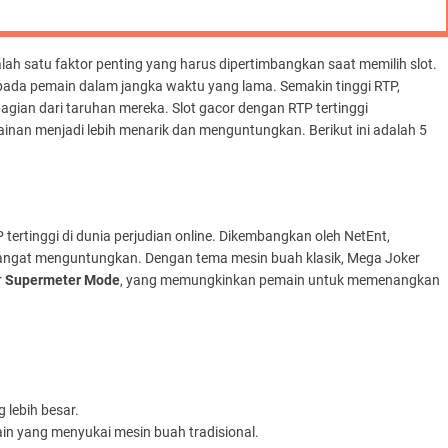
lah satu faktor penting yang harus dipertimbangkan saat memilih slot.
epada pemain dalam jangka waktu yang lama. Semakin tinggi RTP,
ian dari taruhan mereka. Slot gacor dengan RTP tertinggi
an menjadi lebih menarik dan menguntungkan. Berikut ini adalah 5
tertinggi di dunia perjudian online. Dikembangkan oleh NetEnt,
sangat menguntungkan. Dengan tema mesin buah klasik, Mega Joker
r
Supermeter Mode
, yang memungkinkan pemain untuk memenangkan
lebih besar.
in yang menyukai mesin buah tradisional.