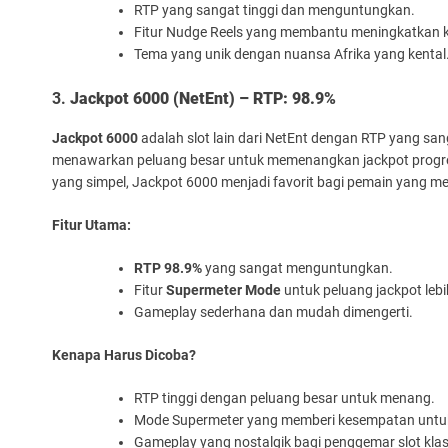
RTP yang sangat tinggi dan menguntungkan.
Fitur Nudge Reels yang membantu meningkatkan
Tema yang unik dengan nuansa Afrika yang kental
3.
Jackpot 6000 (NetEnt) – RTP: 98.9%
Jackpot 6000
adalah slot lain dari NetEnt dengan RTP yang sang
menawarkan peluang besar untuk memenangkan jackpot progresi
yang simpel, Jackpot 6000 menjadi favorit bagi pemain yang men
Fitur Utama:
RTP 98.9%
yang sangat menguntungkan.
Fitur
Supermeter Mode
untuk peluang jackpot lebi
Gameplay sederhana dan mudah dimengerti.
Kenapa Harus Dicoba?
RTP tinggi dengan peluang besar untuk menang.
Mode Supermeter yang memberi kesempatan untu
Gameplay yang nostalgik bagi penggemar slot klas