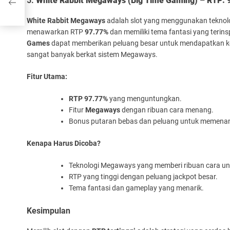
5.
White Rabbit Megaways (Big Time Gaming) – RTP: 
White Rabbit Megaways
adalah slot yang menggunakan teknol
menawarkan RTP
97.77%
dan memiliki tema fantasi yang terinspi
Games
dapat memberikan peluang besar untuk mendapatkan k
sangat banyak berkat sistem Megaways.
Fitur Utama:
RTP 97.77%
yang menguntungkan.
Fitur
Megaways
dengan ribuan cara menang.
Bonus putaran bebas dan peluang untuk memena
Kenapa Harus Dicoba?
Teknologi Megaways yang memberi ribuan cara u
RTP yang tinggi dengan peluang jackpot besar.
Tema fantasi dan gameplay yang menarik.
Kesimpulan