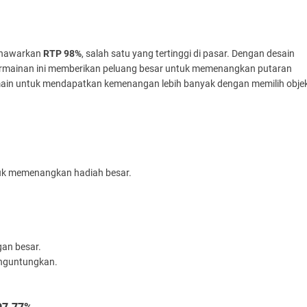
menawarkan
RTP 98%
, salah satu yang tertinggi di pasar. Dengan desain
ermainan ini memberikan peluang besar untuk memenangkan putaran
n untuk mendapatkan kemenangan lebih banyak dengan memilih obje
k memenangkan hadiah besar.
an besar.
nguntungkan.