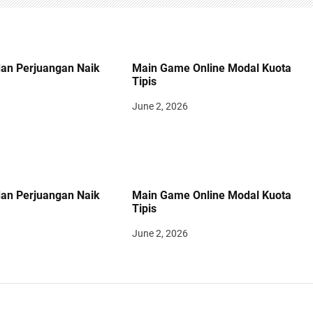
an Perjuangan Naik
Main Game Online Modal Kuota
Tipis
June 2, 2026
an Perjuangan Naik
Main Game Online Modal Kuota
Tipis
June 2, 2026