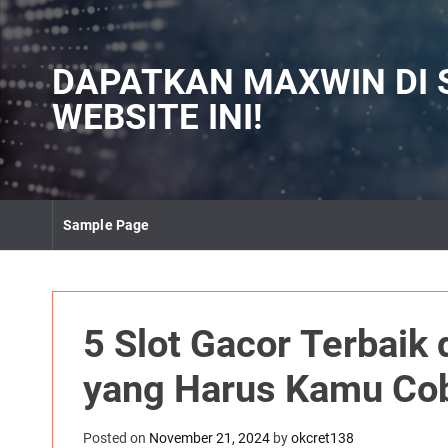
S
k
i
DAPATKAN MAXWIN DI 
p
t
WEBSITE INI!
o
c
o
n
t
Sample Page
e
n
t
5 Slot Gacor Terbaik
yang Harus Kamu Co
Posted on
November 21, 2024
by
okcret138