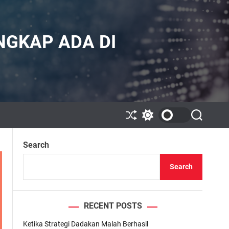
NGKAP ADA DI
S
S
S
h
w
e
u
i
a
Search
ff
t
r
l
c
c
e
h
h
Search
c
o
l
o
RECENT POSTS
r
m
o
Ketika Strategi Dadakan Malah Berhasil